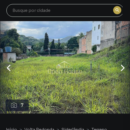
7
Início
Volta Redonda
Siderlândia
Terreno