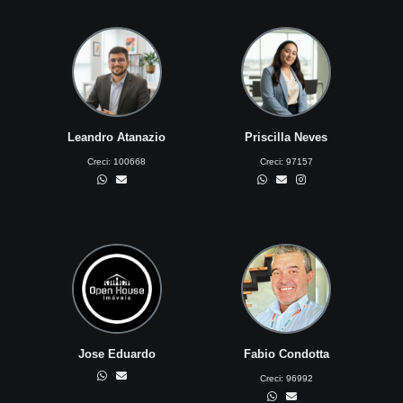
Leandro Atanazio
Priscilla Neves
Creci:
100668
Creci:
97157
Jose Eduardo
Fabio Condotta
Creci:
96992