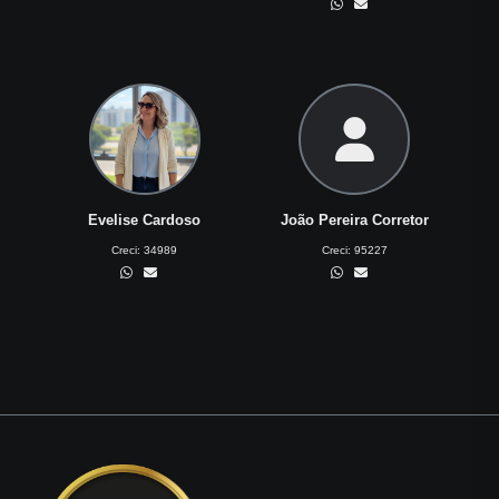
Evelise Cardoso
João Pereira Corretor
Creci:
34989
Creci:
95227