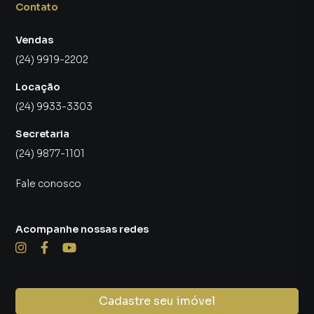
Contato
📱 WhatsApp: 24 99919-2202
Vendas
(24) 9919-2202
---
Locação
🔗 Visite o nosso site: https://gptonline.ai/
(24) 9933-3303
Secretaria
Terreno para Venda em região valorizada do bairro
(24) 9877-1101
Eucaliptal, em Volta Redonda. Não encontrou o que
procurava ou deseja mais informações sobre Terreno em
Fale conosco
Volta Redonda? Entre em contato com nossa equipe pelo
telefone (24) 9919-2202.
Acompanhe nossas redes
A OPEN HOUSE REAL ESTATE IMÓVEIS LTDA tem mais
opções de apartamentos, casas residenciais e comerciais,
sobrados, terrenos, lojas e barracões para venda ou
locação, além de empreendimentos em construção ou
Cadastre seu imóvel
lançamentos na planta em Eucaliptal e em outras regiões