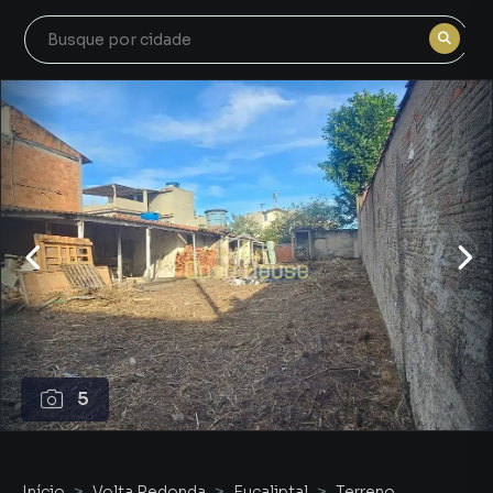
5
Início
Volta Redonda
Eucaliptal
Terreno