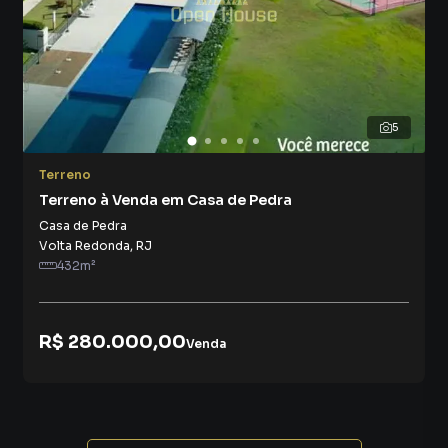
residenciais ou comerciais, permitindo maior liberdade no
design e aproveitamento do espaço.
🏗️ Potencial de Desenvolvimento
5
A área é propícia para diversos tipos de
empreendimentos:
Terreno
Terreno à Venda em Casa de Pedra
Residências unifamiliares ou multifamiliares
Casa de Pedra
Volta Redonda
,
RJ
Comércios locais
432
m²
Escritórios
R$ 280.000,00
Espaços de coworking
Venda
A versatilidade do terreno oferece inúmeras
possibilidades para investidores e construtores.