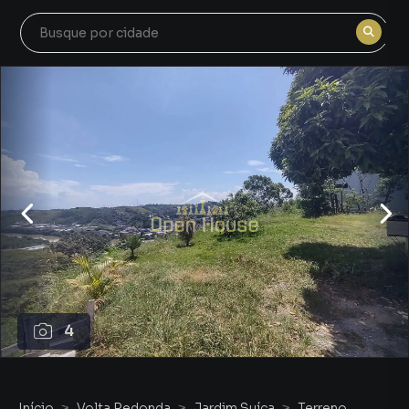
4
Início
Volta Redonda
Jardim Suíça
Terreno