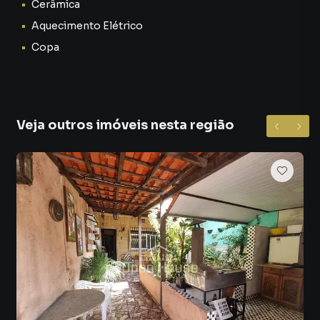
Cerâmica
Inferior: Área Social e de Serviço Ampla: Sala Ampla: Um
Aquecimento Elétrico
ambiente espaçoso e convidativo, perfeito para receber
Copa
familiares e amigos, criar diferentes ambientes de estar e
desfrutar de momentos de lazer. O espaço permite
diversas configurações de mobiliário, adaptando-se ao
seu estilo. Cozinha: Uma cozinha funcional, pronta para ser
o centro das atenções culinárias. Com espaço para
Veja outros imóveis nesta região
armários e bancadas, ela aguarda sua personalização para
se tornar o ambiente ideal para preparar suas refeições.
Dispensa: Um espaço dedicado para organização de
alimentos e utensílios, garantindo praticidade no dia a dia
e otimizando o espaço da cozinha. Garagem na Frente e na
Traseira: Uma conveniência rara e extremamente valiosa! A
casa conta com garagem na parte frontal, ideal para
acesso rápido e seguro, e também na parte traseira,
oferecendo flexibilidade de estacionamento e acesso
adicional. Lavanderia: Uma área de serviço completa e bem
localizada, facilitando as tarefas domésticas e mantendo a
organização da casa. Quintal: Um generoso quintal, o