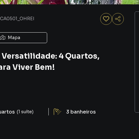
CA0501_OHREI
Mapa
Versatilidade: 4 Quartos,
para Viver Bem!
uartos
3
banheiros
(1 suíte)