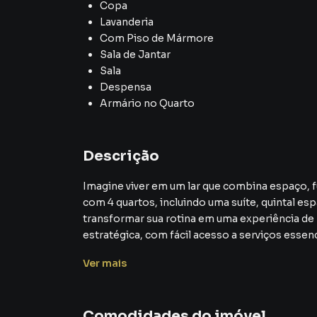
Copa
Lavanderia
Com Piso de Mármore
Sala de Jantar
Sala
Despensa
Armário no Quarto
Descrição
Imagine viver em um lar que combina espaço, f
com 4 quartos, incluindo uma suíte, quintal es
transformar sua rotina em uma experiência d
estratégica, com fácil acesso a serviços essen
necessidades da sua família e ainda oferecer p
Ver
mais
Com 200 m² de terreno e 120 m² de área constr
maximizar o aproveitamento do espaço, promo
Comodidades do imóvel
moradores.