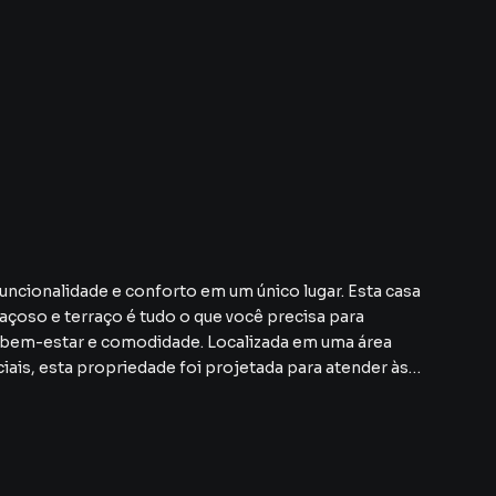
uncionalidade e conforto em um único lugar. Esta casa
paçoso e terraço é tudo o que você precisa para
e bem-estar e comodidade. Localizada em uma área
ciais, esta propriedade foi projetada para atender às
ossibilidades de personalização que a tornam única.
uída, cada detalhe desta casa foi pensado para
vendo praticidade e conforto para todos os