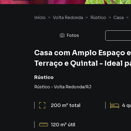
Início
Volta Redonda
Rústico
Casa
Fotos
Casa com Amplo Espaço e 
Terraço e Quintal - Ideal 
Rústico
Rústico
-
Volta Redonda
/
RJ
200 m²
total
4
q
120 m²
útil