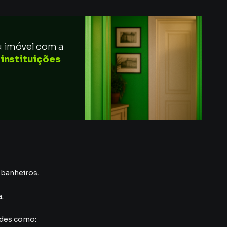
u imóvel com a
 instituições
3 banheiros.
a
.
ades como: