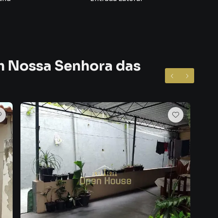
quantidade de quartos.
perfeitamente famílias maiores ou quem precisa de
m Nossa Senhora das
ferença — e essa casa entrega isso com sobra.
 perfeito para descansar depois de um dia cheio.