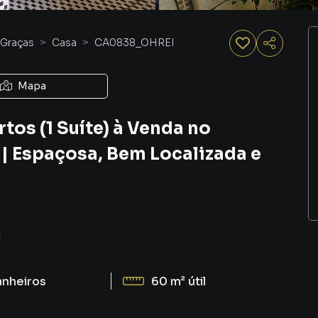
 Graças
Casa
CA0838_OHREI
Mapa
tos (1 Suíte) à Venda no
| Espaçosa, Bem Localizada e
J
anheiros
60 m²
útil