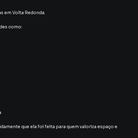
as
em Volta Redonda
.
ades como:
a
damente que ela foi feita para quem valoriza espaço e