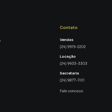
lta Redonda
rtes desse imóvel: a localização.
Contato
is completos e valorizados de Volta Redonda.
Vendas
e
(24) 9919-2202
Locação
(24) 9933-3303
Secretaria
(24) 9877-1101
Fale conosco
 casa.