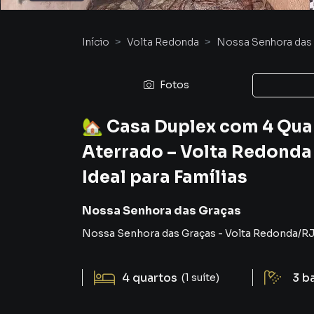
Início
Volta Redonda
Nossa Senhora das
Fotos
🏡 Casa Duplex com 4 Quar
Aterrado – Volta Redonda 
Ideal para Famílias
Nossa Senhora das Graças
Nossa Senhora das Graças
-
Volta Redonda
/
R
4
quartos
3
b
(1 suíte)