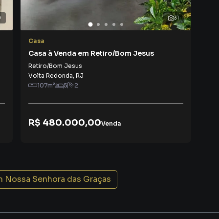
dade e privacidade — um detalhe que faz muita diferença
0
31
Casa
Cas
Casa à Venda em Retiro/Bom Jesus
Cas
o para todos os moradores.
Gr
Retiro/Bom Jesus
Nos
Volta Redonda
,
RJ
Vol
aço, sua rotina e mais liberdade no dia a dia.
107
m²
5
2
lidade
R$ 480.000,00
R$
Venda
ntes:
m
Nossa Senhora das Graças
l para viver.