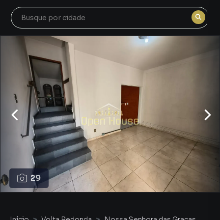
29
Início
Volta Redonda
Nossa Senhora das Graças