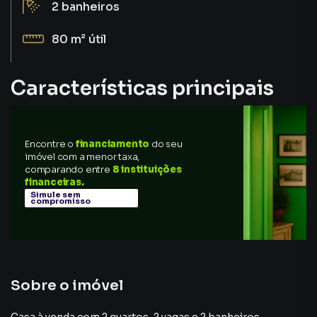
2
banheiros
80 m²
útil
Características principais
Sala de Jantar
Encontre o
financiamento
do seu
Armário no Quarto
imóvel com a menor taxa,
comparando entre
8 instituições
Sacada
financeiras.
Simule sem
compromisso
Varanda
Armário Cozinha
Sobre o imóvel