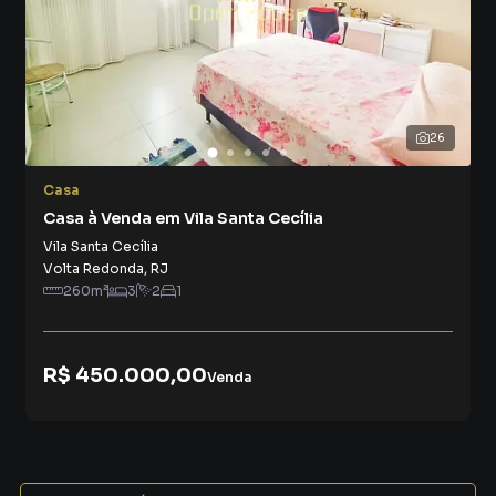
26
Casa
Casa à Venda em Vila Santa Cecília
Vila Santa Cecília
Volta Redonda
,
RJ
260
m²
3
2
1
R$ 450.000,00
Venda