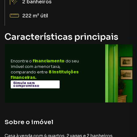
2
banheiros
222 m²
útil
Características principais
Sala
Encontre o
financiamento
do seu
Sala de Jantar
imóvel com a menor taxa,
comparando entre
8 instituições
Aceita Pet
financeiras.
Simule sem
compromisso
Sala de estar
Aquecimento Elétrico
Sobre o imóvel
Casa à venda com 4 quartos, 2 vagas e 2 banheiros.