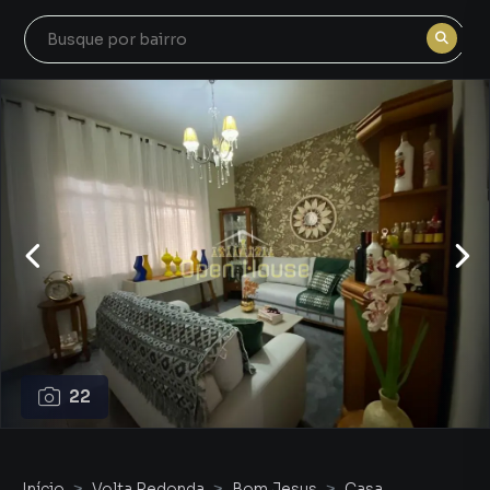
22
Início
Volta Redonda
Bom Jesus
Casa