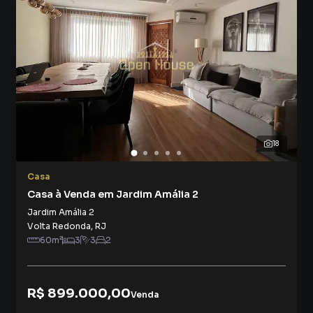
18
Casa
Casa à Venda em Jardim Amália 2
Jardim Amália 2
Volta Redonda
,
RJ
60
m²
3
3
2
R$ 899.000,00
Venda