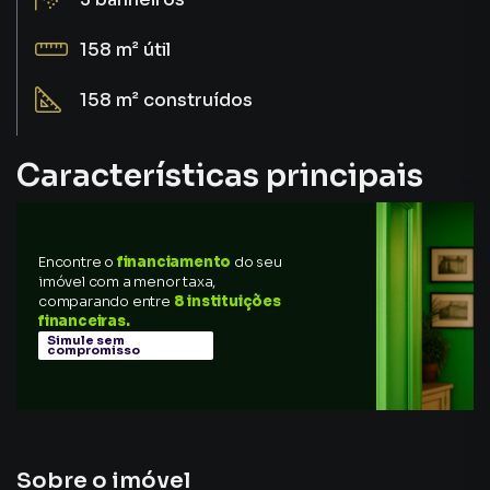
158 m²
útil
158 m²
construídos
Características principais
Churrasqueira
Encontre o
financiamento
do seu
Alarme
imóvel com a menor taxa,
comparando entre
8 instituições
Sala de Jantar
financeiras.
Simule sem
compromisso
Porcelanato
Portão Eletrônico
Sobre o imóvel