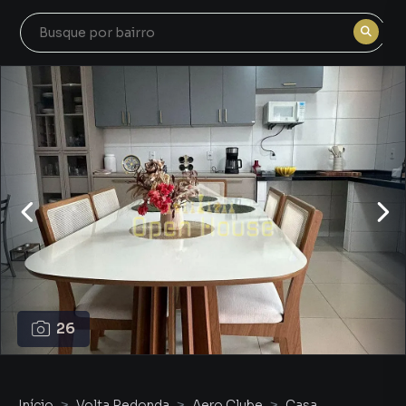
26
Início
Volta Redonda
Aero Clube
Casa