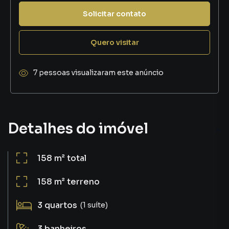
Solicitar contato
Quero visitar
7 pessoas visualizaram este anúncio
Detalhes do imóvel
158 m²
total
158 m²
terreno
3
quartos
(1 suíte)
3
banheiros