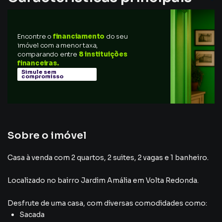
Closet
Encontre o
financiamento
do seu
Sala de Jantar
imóvel com a menor taxa,
comparando entre
8 instituições
Portão Eletrônico
financeiras.
Simule sem
compromisso
Varanda
Porcelanato
Sobre o imóvel
Casa à venda com 2 quartos, 2 suites, 2 vagas e 1 banheiro.
Localizado
no bairro Jardim Amália
em Volta Redonda
.
Desfrute de
uma casa
, com diversas comodidades como:
Sacada