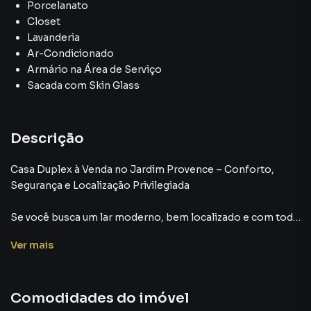
Porcelanato
Closet
Lavanderia
Ar-Condicionado
Armário na Área de Serviço
Sacada com Skin Glass
Descrição
Casa Duplex à Venda no Jardim Provence – Conforto,
Segurança e Localização Privilegiada
Se você busca um lar moderno, bem localizado e com toda
a tranquilidade que sua família merece, esta casa duplex no
Ver
mais
Jardim Provence, em Volta Redonda, é a escolha perfeita.
Um imóvel completo, pensado para oferecer conforto,
segurança e qualidade de vida em cada detalhe.
Comodidades do imóvel