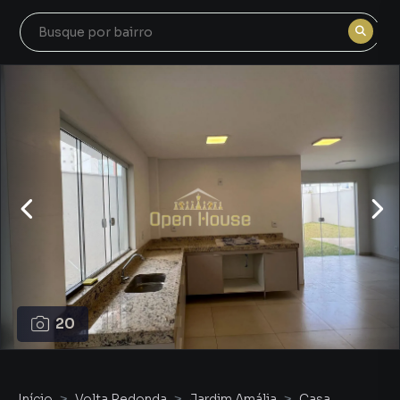
20
Início
Volta Redonda
Jardim Amália
Casa