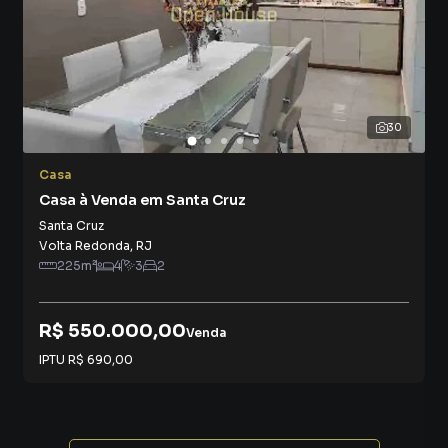
quanto lazer.
Benefícios do imóvel
Casa duplex moderna
30
Sala ampla e arejada
Casa
Cozinha com pia em mármore em L
Casa à Venda em Santa Cruz
Santa Cruz
Dois quartos, ambos suítes
Volta Redonda
,
RJ
225
m²
4
3
2
Closet e varanda
Quintal espaçoso
R$ 550.000,00
Venda
IPTU
R$ 690,00
Portão eletrônico
Bairro seguro, com transporte e comércio próximos