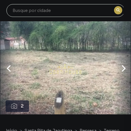
2
Início
Santa Rita de Jacutinga
Represa
Terreno