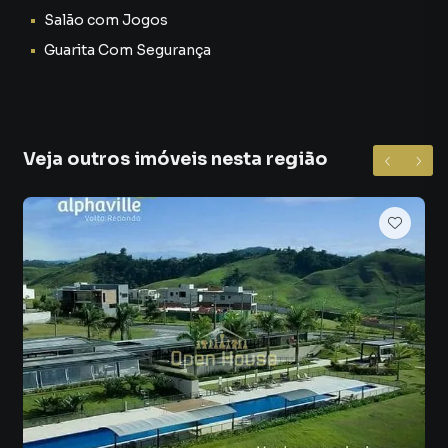
✅ Área de lazer para toda a família
Salão com Jogos
✅ Contato direto com a natureza
Guarita Com Segurança
✅ Alto potencial de valorização
O terreno possui 1.697m², proporcionando espaço de
sobra para você construir uma casa ampla, confortável e
com área externa personalizada — seja com piscina,
Veja outros imóveis nesta região
espaço gourmet, jardim, pomar ou até mesmo uma área
de lazer privativa.
Além disso, o imóvel já conta com projeto aprovado na
prefeitura, o que representa economia de tempo, menos
burocracia e mais rapidez para iniciar sua obra. 🚧📐
Outro grande diferencial é que o terreno possui escritura
pública, garantindo segurança jurídica total na negociação
e tranquilidade para você e sua família.
🌿 Viva em Meio à Natureza com Conforto e Infraestrutura
Completa