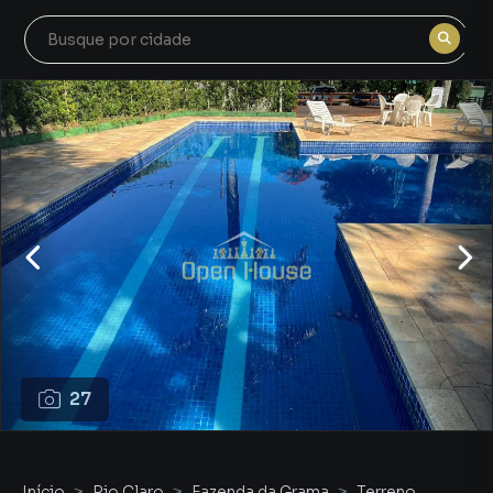
27
Início
Rio Claro
Fazenda da Grama
Terreno