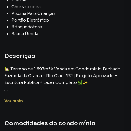
Piscina
Churrasqueira
Piscina Para Crianças
Portão Eletrônico
Brinquedoteca
Sauna Úmida
Descrição
🏡 Terreno de 1.697m² à Venda em Condomínio Fechado
Fazenda da Grama – Rio Claro/RJ | Projeto Aprovado +
Escritura Pública + Lazer Completo 🌿✨
Se você está procurando terreno em condomínio fechado
Ver
mais
em Rio Claro/RJ, com escritura pública, projeto já
aprovado na prefeitura e infraestrutura de lazer completa,
acabou de encontrar uma oportunidade única e rara no
Comodidades do condomínio
mercado imobiliário da região. 📍💎