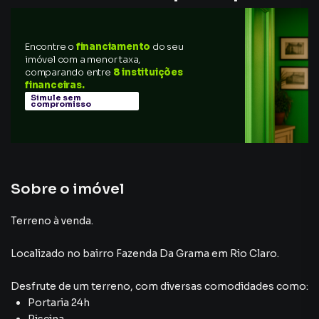
Encontre o
financiamento
do seu
imóvel com a menor taxa,
comparando entre
8 instituições
financeiras.
Simule sem
compromisso
Sobre o imóvel
Terreno à venda.
Localizado
no bairro Fazenda Da Grama
em Rio Claro
.
Desfrute de
um terreno
, com diversas comodidades como:
Portaria 24h