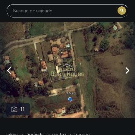
11
Início
Dorândia
centro
Terreno