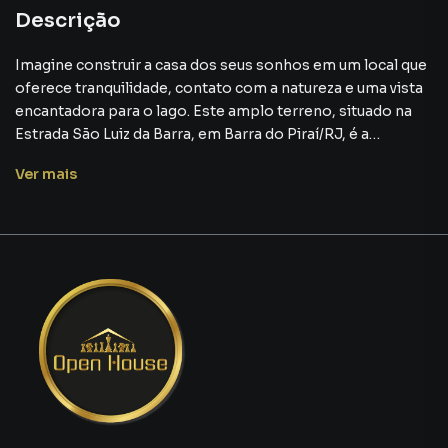
Descrição
Imagine construir a casa dos seus sonhos em um local que
oferece tranquilidade, contato com a natureza e uma vista
encantadora para o lago. Este amplo terreno, situado na
Estrada São Luiz da Barra, em Barra do Piraí/RJ, é a
oportunidade perfeita para você transformar esse sonho
Ver
mais
em realidade.
Características do Terreno:
1. Amplo Espaço para Construção e Lazer
Com um terreno de 750m² (15 metros de frente por 50
metros de profundidade), você terá à sua disposição uma
área generosa para dar vida a um projeto arquitetônico que
reflita seu estilo e atenda às suas necessidades. Seja para
construir uma casa aconchegante, um espaço de lazer com
piscina, ou até mesmo um jardim exuberante, as