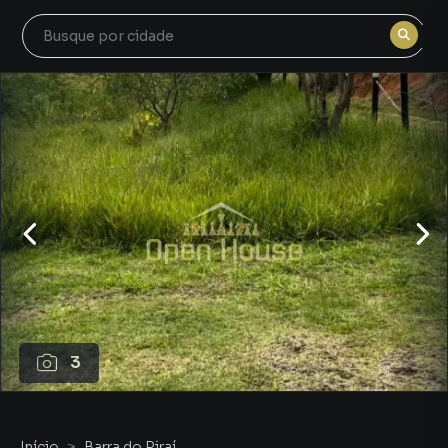
3
Início
Barra do Piraí