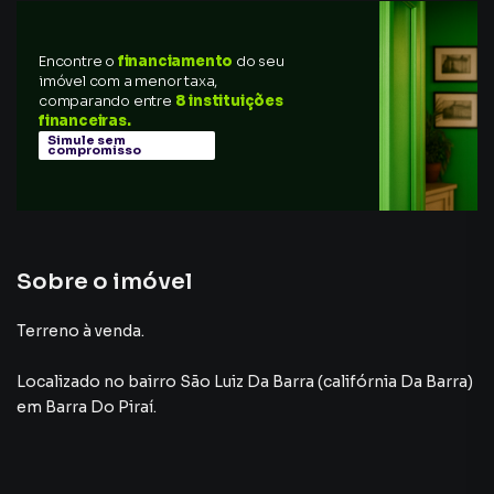
Encontre o
financiamento
do seu
imóvel com a menor taxa,
comparando entre
8 instituições
financeiras.
Simule sem
compromisso
Sobre o imóvel
Terreno à venda.
Localizado
no bairro São Luiz Da Barra (califórnia Da Barra)
em Barra Do Piraí
.