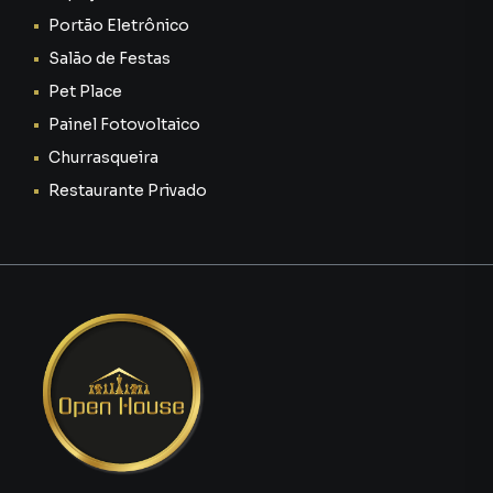
cultura empresarial moderna, descontraída e inovadora.
Portão Eletrônico
Ideal para empresas de tecnologia, marketing,
coworkings, startups e negócios criativos.
Salão de Festas
Pet Place
Esse detalhe transforma o prédio em algo único na região.
Painel Fotovoltaico
🖥 1º, 2º e 3º Andares – Lajes Corporativas Completas
Churrasqueira
Restaurante Privado
Os três pavimentos de escritórios foram projetados para
alta produtividade.
Cada andar conta com:
✔ Baias de trabalho completas
✔ Mesas e cadeiras ergonômicas
✔ Salas de reunião equipadas
✔ Dispensas
✔ Banheiros em todos os níveis
✔ Cabeamento estruturado
✔ Climatização instalada