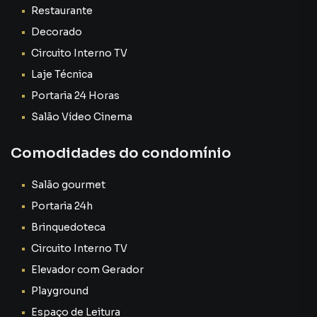
O imóvel conta com elevador atendendo todos os
Restaurante
andares, garantindo acessibilidade, comodidade e
Decorado
inclusão. Um diferencial importante tanto para
Circuito Interno TV
colaboradores quanto para clientes.
Laje Técnica
🏢 Térreo – Recepção Moderna com Diferencial Criativo
Portaria 24 Horas
Salão Vídeo Cinema
Logo na entrada, o impacto é imediato.
Comodidades do condomínio
O térreo possui:
Salão gourmet
✨ Recepção moderna e mobiliada
✨ Ambiente sofisticado
Portaria 24h
✨ Escadas
Brinquedoteca
✨ Escorregador conectando ao 1º andar (um diferencial
Circuito Interno TV
criativo e marcante)
Elevador com Gerador
✨ Estacionamento privativo
Playground
O escorregador é um elemento inovador que transmite
Espaço de Leitura