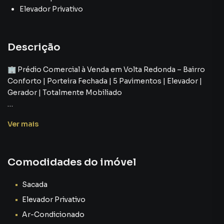
Elevador Privativo
Descrição
🏢 Prédio Comercial à Venda em Volta Redonda – Bairro
Conforto | Porteira Fechada | 5 Pavimentos | Elevador |
Gerador | Totalmente Mobiliado
Se você está buscando prédio comercial à venda em Volta
Ver
mais
Redonda, no Bairro Conforto, com elevador,
estacionamento privativo, gerador de energia e
totalmente mobiliado (porteira fechada), esta é a
Comodidades do imóvel
oportunidade perfeita para investir com segurança,
estrutura completa e retorno imediato. 🚀
Sacada
Imagine adquirir um prédio moderno, pronto para
Elevador Privativo
funcionar, com estrutura de tecnologia já instalada, design
Ar-Condicionado
industrial de alto padrão, auditório, área gourmet e centro