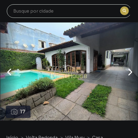
17
Início
Volta Redonda
Vila Mury
Casa