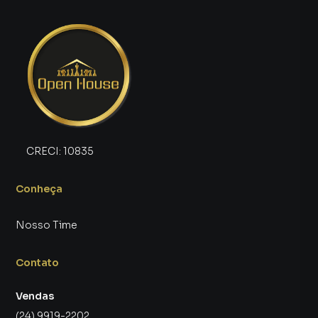
equipe de marketing digital focada em produzir
campanhas específicas para Volta Redonda, o que
aumenta muito o número de contatos interessados e
tendo como consequência uma maior chance de vender ou
alugar seu imóvel mais rápido. Contamos também com um
time de programadores, corretores treinados e uma
central de atendimento preparada para atender
proprietários e inquilinos.
CRECI:
10835
Conheça
Nosso Time
Contato
Vendas
(24) 9919-2202