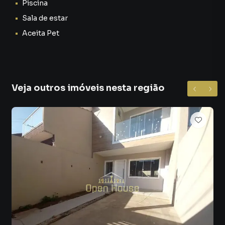
Piscina
📞 Agende sua visita:
Sala de estar
Não perca essa oportunidade única de viver em um lar dos
Aceita Pet
sonhos!
Casa para Venda em região valorizada do bairro Vila Mury,
em Volta Redonda. Não encontrou o que procurava ou
Veja outros imóveis nesta região
deseja mais informações sobre Casa em Volta Redonda?
Entre em contato com nossa equipe pelo telefone (24)
9919-2202.
A OPEN HOUSE REAL ESTATE IMÓVEIS LTDA tem mais
opções de apartamentos, casas residenciais e comerciais,
sobrados, terrenos, lojas e barracões para venda ou
locação, além de empreendimentos em construção ou
lançamentos na planta em Vila Mury e em outras regiões
de Volta Redonda. Aqui você encontra milhares de ofertas
para encontrar o imóvel que mais combina com seu estilo
de vida.