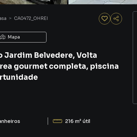
asa
CA0472_OHREI
Mapa
o Jardim Belvedere, Volta
área gourmet completa, piscina
ortunidade
anheiros
216 m²
útil