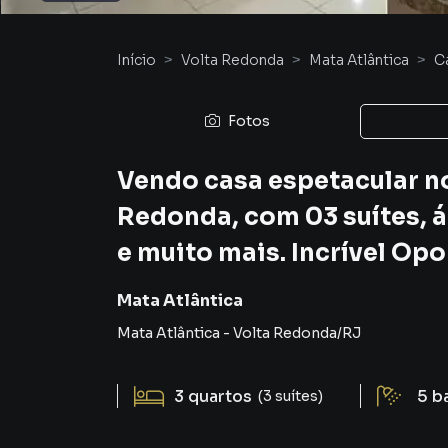
Início
Volta Redonda
Mata Atlântica
C
Fotos
Vendo casa espetacular n
Redonda, com 03 suítes, 
e muito mais. Incrível Op
Mata Atlântica
Mata Atlântica
-
Volta Redonda
/
RJ
3
quartos
5
b
(3 suítes)