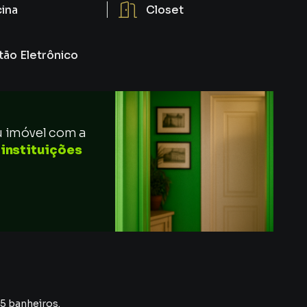
cina
Closet
tão Eletrônico
u imóvel com a
 instituições
 5 banheiros.