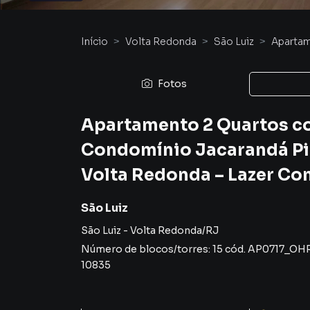
Início
Volta Redonda
São Luiz
Aparta
Fotos
Apartamento 2 Quartos c
Condomínio Jacarandá Pit
Volta Redonda – Lazer Co
São Luiz
São Luiz
-
Volta Redonda
/
RJ
Número de blocos/torres:
15
cód.
AP0717_OHR
10835