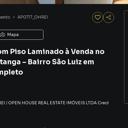
mento
AP0717_OHREI
Mapa
om Piso Laminado à Venda no
anga – Bairro São Luiz em
mpleto
EI
/
OPEN HOUSE REAL ESTATE IMÓVEIS LTDA
Creci