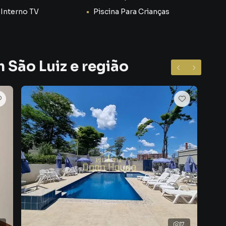
 Interno TV
Piscina Para Crianças
 São Luiz e região
7
17