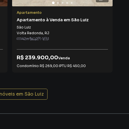
Apartamento
Apa
Apartamento à Venda em São Luiz
Apa
São Luiz
São 
Volta Redonda
,
RJ
Vol
42
m²
2
1
1
R$ 239.900,00
R$
Venda
Condomínio
R$ 269,00
·
IPTU
R$ 450,00
Con
imóveis em
São Luiz