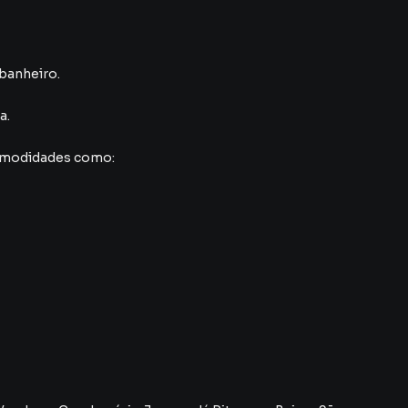
 banheiro.
a
.
comodidades como: