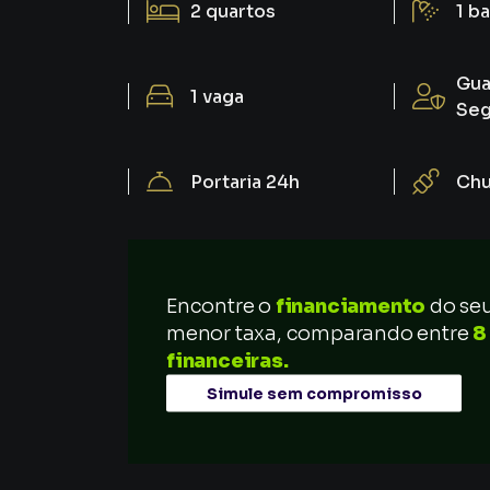
2
quartos
1
ba
Gua
1
vaga
Seg
Portaria 24h
Chu
Encontre o
financiamento
do se
menor taxa, comparando entre
8
financeiras.
Simule sem compromisso