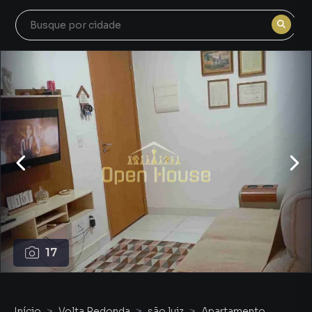
17
Início
Volta Redonda
são luiz
Apartamento