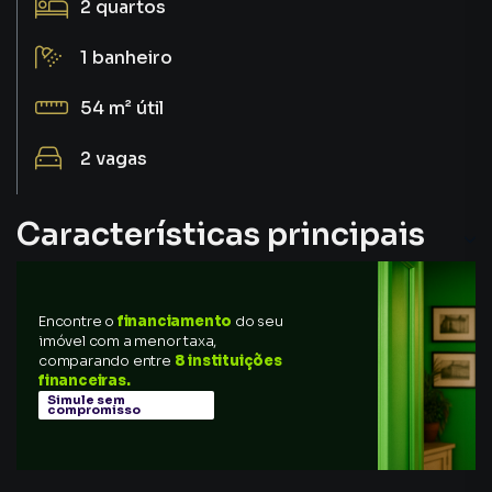
2
quartos
1
banheiro
54 m²
útil
2
vagas
Características principais
Encontre o
financiamento
do seu
imóvel com a menor taxa,
comparando entre
8 instituições
financeiras.
Simule sem
compromisso