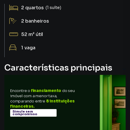
2
quartos
(1 suíte)
2
banheiros
52 m²
útil
1
vaga
Características principais
Encontre o
financiamento
do seu
imóvel com a menor taxa,
comparando entre
8 instituições
financeiras.
Simule sem
compromisso