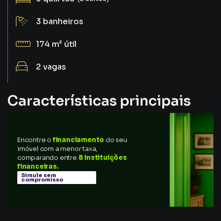
3
banheiros
174 m²
útil
2
vagas
Características principais
Encontre o
financiamento
do seu
imóvel com a menor taxa,
comparando entre
8 instituições
financeiras.
Simule sem
compromisso