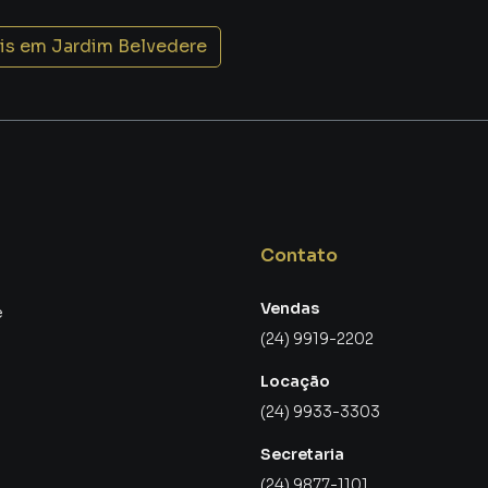
a cidade
is em
Jardim Belvedere
ente residencial tranquilo, ruas organizadas e um padrão
 mais leve, segura e confortável. É ter o privilégio de
Contato
Vendas
e
(24) 9919-2202
Locação
o estresse dos grandes centros sem abrir mão da
(24) 9933-3303
Secretaria
(24) 9877-1101