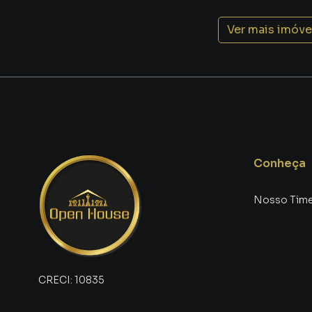
🛍️ Fácil acesso a centros comerciais
🚗 Mobilidade facilitada para outras regiões d
Ver mais imóve
Além disso, o bairro é conhecido por seu ambi
crescente de valorização imobiliária 📈.
🌅 Qualidade de Vida Que Você Merece
Viver no Jardim Belvedere é escolher uma rotina
morar em um local onde:
Conheça
✨ O silêncio predomina
✨ A vizinhança é acolhedora
Nosso Tim
✨ A sensação de segurança é constante
✨ O contato com a natureza está presente
É o tipo de lugar ideal para quem quer fugir d
comodidade urbana 🌿🚶‍♂️.
CRECI:
10835
💰 Um Investimento Inteligente