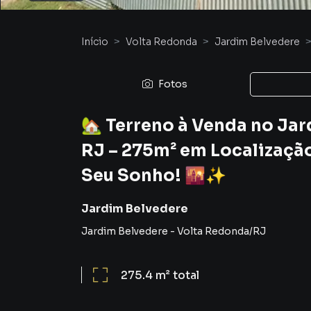
Início
Volta Redonda
Jardim Belvedere
Fotos
🏡 Terreno à Venda no Ja
RJ – 275m² em Localização
Seu Sonho! 🌇✨
Jardim Belvedere
Jardim Belvedere
-
Volta Redonda
/
RJ
275.4 m²
total