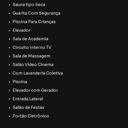
Conheça o Logic Hotel: investimento com inteligência e
Sauna tipo Seca
estrutura profissional
Guarita Com Segurança
Piscina Para Crianças
O Logic Hotel é um empreendimento consolidado, com
administração e operação próprias, o que elimina um dos
Elevador
maiores problemas enfrentados por investidores: a má
Sala de Academia
gestão.
Circuito Interno TV
Aqui, você não precisa se preocupar com:
Sala de Massagem
Salão Vídeo Cinema
Divulgação
Com Lavanderia Coletiva
Reservas
Piscina
Elevador com Gerador
Limpeza
Entrada Lateral
Salão de Festas
Manutenção
Portão Eletrônico
Check-in e check-out