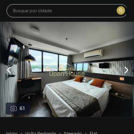
61
Início
Volta Redonda
Aterrado
Flat