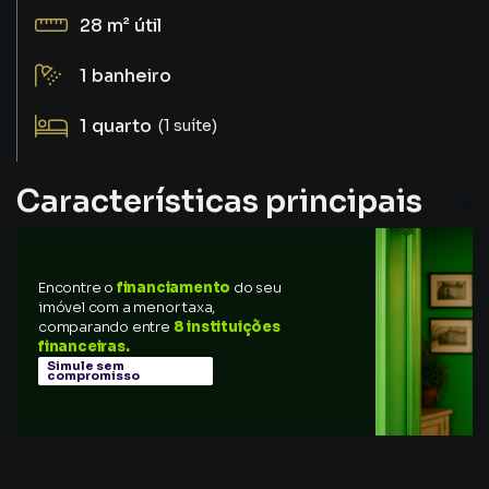
28 m²
útil
1
banheiro
1
quarto
(1 suíte)
Características principais
Portaria 24h
Encontre o
financiamento
do seu
Sala de Academia
imóvel com a menor taxa,
comparando entre
8 instituições
Armário no Quarto
financeiras.
Simule sem
compromisso
Piscina
Ar-Condicionado