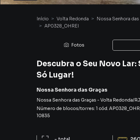
Início
Volta Redonda
Nossa Senhora das
AP0328_OHREI
Fotos
Descubra o Seu Novo Lar:
Só Lugar!
Nossa Senhora das Graças
Nossa Senhora das Graças
-
Volta Redonda
/
R
Número de blocos/torres:
1
cód.
AP0328_OHR
10835
-
total
260