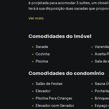
é projetada para acomodar 3 suítes, um closet
terá à sua disposição duas sacadas que prop
tranquilidade.
Ver
mais
Espaços Exclusivos para seu Lazer e Conforto
Comodidades do imóvel
Uma das varandas possui uma piscina privativa,
refrescar e relaxar com sua família e amigos. A
Sacada
Varanda
oferecendo um espaço perfeito para momento
casa e poder desfrutar de um banho de jacuzzi,
Cozinha
Aceita 
Piscina
Sala de 
Benefícios e Conveniências da Região
Comodidades do condomínio
Nossa Senhora das Graças é um bairro nobre d
qualidade de vida. Morar aqui é sinônimo de v
Salão de Festas
Sauna Ú
acesso a tudo o que você precisa. A região ofe
Elevador
Portaria
supermercados, farmácias, padarias, restaurant
próximo aos principais pontos de interesse da c
Piscina Para Crianças
Brinque
Elevador com Gerador
Espaço 