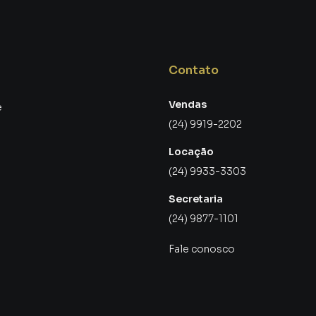
longo do tempo. Volta Redonda é uma cidade em
liário aquecido e cheio de oportunidades.
Contato
obre e com todas as comodidades que ele oferece,
trimônio. A valorização é praticamente garantida, e você
Vendas
e
stindo em um bem sólido e duradouro.
(24) 9919-2202
Locação
(24) 9933-3303
 em plena expansão, com novas construções e
nifica que os imóveis na região estão cada vez mais
Secretaria
ento é uma excelente oportunidade para garantir um
(24) 9877-1101
Fale conosco
 24 99919-2202 e agende sua visita para o Open
s detalhes que fazem deste apartamento a melhor