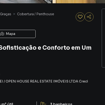
 Graças
Cobertura / Penthouse
Mapa
 Sofisticação e Conforto em Um
J
EI
/
OPEN HOUSE REAL ESTATE IMÓVEIS LTDA
Creci
 m²
útil
3
banheiros