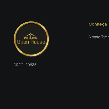
este tende a valorizar significativamente ao 
constante crescimento, com um mercado imobi
Valorização e Segurança
Conheça
Um imóvel como este, situado em um bairro n
certamente será um grande ativo para o seu pa
Nosso Tim
ainda tem a segurança de saber que está inve
Oportunidades no Mercado Imobiliário
O mercado imobiliário em Volta Redonda está
CRECI:
10835
melhorias na infraestrutura da cidade. Isso sig
valorizados e desejados. Aproveitar este mom
investimento seguro e lucrativo.
Não Deixe Essa Oportunidade Passar!
Entre em contato agora mesmo pelo WhatsApp:
House. Venha conhecer pessoalmente todos o