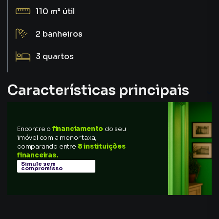
110 m²
útil
2
banheiros
3
quartos
Características principais
Churrasqueira
Encontre o
financiamento
do seu
Varanda
imóvel com a menor taxa,
comparando entre
8 instituições
Elevador com Gerador
financeiras.
Simule sem
compromisso
Aquecimento Solar
Ofurô