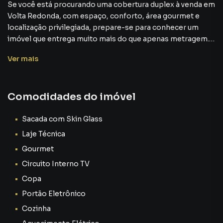
Se você está procurando uma cobertura duplex à venda em
Volta Redonda, com espaço, conforto, área gourmet e
localização privilegiada, prepare-se para conhecer um
imóvel que entrega muito mais do que apenas metragem.
Ver
mais
Localizada no Morada da Colina, um dos bairros mais
desejados da cidade, essa cobertura foi pensada para
pessoas que valorizam:
Comodidades do imóvel
✔ conforto
✔ privacidade
Sacada com Skin Glass
✔ ambientes amplos
Laje Técnica
✔ qualidade de vida
Gourmet
✔ e momentos especiais em família
Circuito Interno TV
Mais do que uma cobertura…
Copa
Portão Eletrônico
Aqui você encontra um imóvel que transforma a rotina em
Cozinha
algo mais leve, confortável e prazeroso.