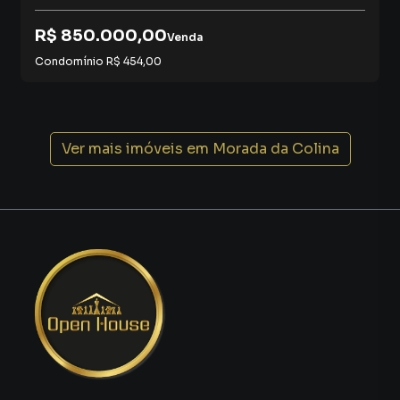
✔ quarto infantil
✔ quarto de hóspedes
R$ 850.000,00
Venda
✔ escritório
✔ espaço para home office
Condomínio
R$ 454,00
Hoje em dia, ter ambientes extras dentro de casa faz muita
diferença.
Ver mais imóveis em
Morada da Colina
Principalmente para quem trabalha remotamente ou
deseja mais flexibilidade na rotina.
🚿 2 Banheiros – Mais Funcionalidade no Dia a Dia
Ter dois banheiros é um diferencial importante para o
conforto diário.
Isso proporciona:
✔ mais praticidade
✔ melhor organização