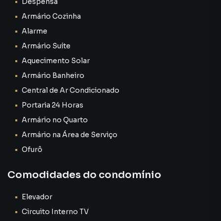
Despensa
✔ momentos de descanso
Armário Cozinha
Tudo isso trazendo mais funcionalidade e organização para
Alarme
sua rotina.
Armário Suíte
Aquecimento Solar
📍 Morada da Colina – Um dos Bairros Mais Valorizados de
Volta Redonda
Armário Banheiro
Central de Ar Condicionado
A localização é um dos maiores diferenciais desse imóvel.
Portaria 24 Horas
O Morada da Colina é conhecido por ser um bairro:
Armário no Quarto
Armário na Área de Serviço
✔ tranquilo
Ofurô
✔ residencial
✔ valorizado
Comodidades do condomínio
✔ seguro
✔ com excelente mobilidade
Elevador
É uma região que proporciona qualidade de vida sem abrir
Circuito Interno TV
mão da praticidade.