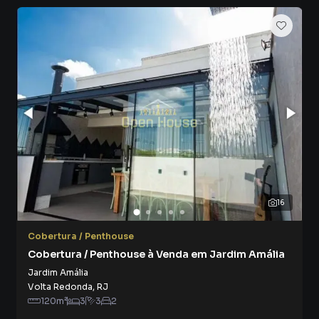
✔ sala de estar
✔ sala de jantar
✔ espaço de convivência
✔ home office integrado
Isso traz mais conforto para a família e também mais
liberdade para personalizar o imóvel conforme seu estilo
de vida.
Além disso, ambientes amplos deixam o imóvel mais
valorizado e agradável.
16
🛏️ 3 Quartos Para Mais Conforto e Privacidade
O imóvel conta com 3 quartos muito bem distribuídos.
Cobertura / Penthouse
Cobertura / Penthouse à Venda em Jardim Amália
Isso permite diferentes possibilidades para a família:
Jardim Amália
Volta Redonda
,
RJ
120
m²
3
3
2
✔ quarto principal confortável