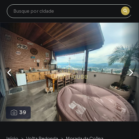
39
Início
Volta Redonda
Morada da Colina