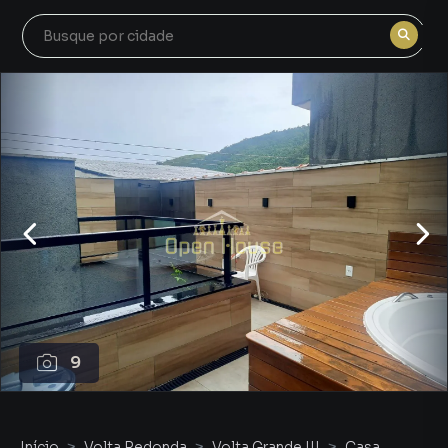
9
Início
Volta Redonda
Volta Grande III
Casa