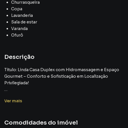
Churrasqueira
Copa
Lavanderia
Sala de estar
Varanda
Ofurô
Descrição
Título: Linda Casa Duplex com Hidromassagem e Espaço
Gourmet – Conforto e Sofisticação em Localização
Privilegiada!
Descubra o Imóvel dos Seus Sonhos!
Ver
mais
Se você está em busca de uma casa que una sofisticação,
conforto e praticidade em um dos bairros mais desejados
Comodidades do imóvel
da cidade, esta é a oportunidade perfeita para você!