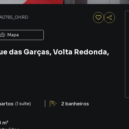
A0785_OHREI
Mapa
ue das Garças, Volta Redonda,
uartos
2
banheiros
(1 suíte)
8 m²