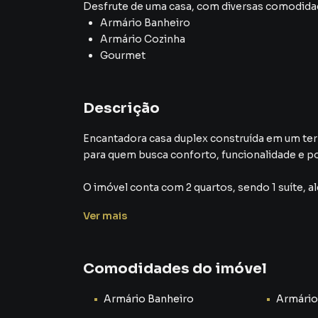
Desfrute de
uma casa
, com diversas comodid
Armário Banheiro
Armário Cozinha
Gourmet
Descrição
Encantadora casa duplex construída em um terr
para quem busca conforto, funcionalidade e pos
O imóvel conta com 2 quartos, sendo 1 suíte, 
privacidade para toda a família. A sala é bem 
Ver
mais
cozinha oferece um layout funcional para o dia 
Dispõe ainda de área de serviço independente
Comodidades do imóvel
diferencial é o espaço disponível para a const
momentos de lazer e confraternização.
Armário Banheiro
Armário