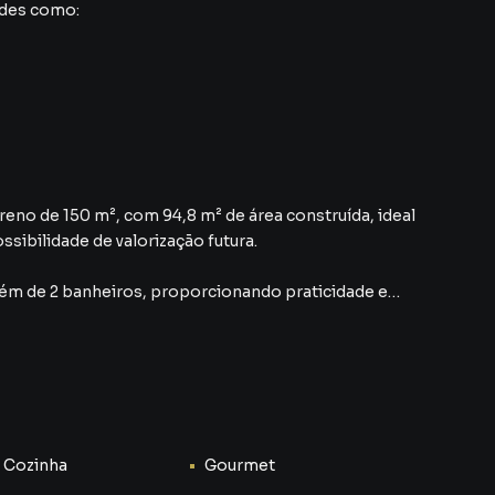
ades como:
eno de 150 m², com 94,8 m² de área construída, ideal
sibilidade de valorização futura.
além de 2 banheiros, proporcionando praticidade e
iluminada criando um ambiente acolhedor, enquanto a
a dia.
 e garagem com capacidade para 2 carros. Um grande
rução de uma futura área gourmet, perfeito para
 Cozinha
Gourmet