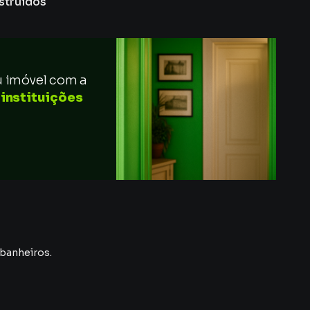
struídos
u imóvel com a
 instituições
 banheiros.