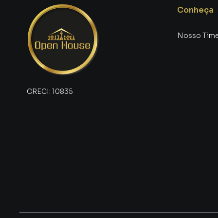
interessados e tendo como consequência uma 
Conheça
rápido. Contamos também com um time de pro
atendimento preparada para atender proprietár
Nosso Tim
CRECI:
10835