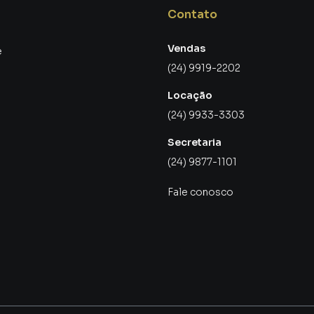
maior chance de vender ou alugar seu imóvel mais
Contato
gramadores, corretores treinados e uma central de
ios e inquilinos.
Vendas
e
(24) 9919-2202
Locação
(24) 9933-3303
Secretaria
(24) 9877-1101
Fale conosco