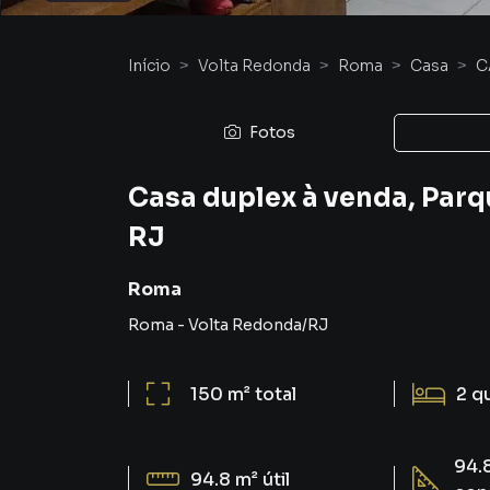
Início
Volta Redonda
Roma
Casa
C
Fotos
Casa duplex à venda, Parq
RJ
Roma
Roma
-
Volta Redonda
/
RJ
150 m²
total
2
q
94.
94.8 m²
útil