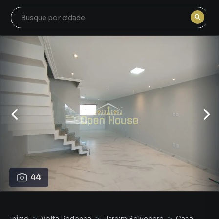
44
Início
Volta Redonda
Jardim Belvedere
Casa