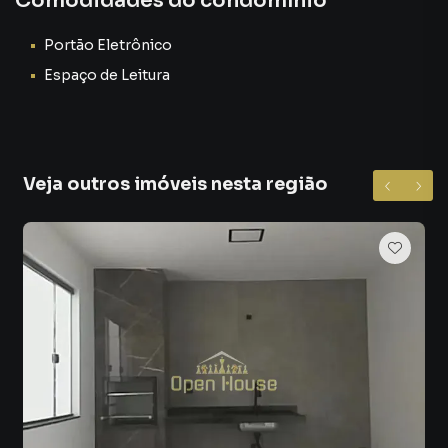
Comodidades do condomínio
closet privativo, permitindo organização, praticidade e
sofisticação no dia a dia.
Portão Eletrônico
Espaço de Leitura
É o ambiente ideal para relaxar após um dia intenso de
trabalho, garantindo descanso de qualidade e privacidade
total 😌✨.
🌿 2 Suítes com Sacada – Conforto e Ventilação Natural
Veja outros imóveis nesta região
As outras duas suítes também são amplas, bem ventiladas
e contam com sacadas privativas, proporcionando entrada
de luz natural, circulação de ar e uma sensação constante
de liberdade.
Esses quartos são perfeitos para:
✔️ Filhos
✔️ Visitas
✔️ Home office
✔️ Espaço fitness
✔️ Quarto de hóspedes