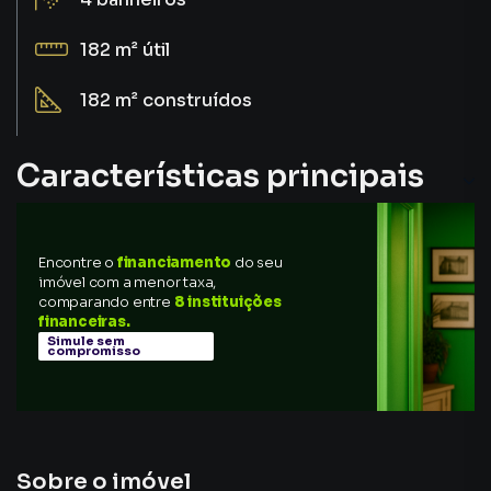
182 m²
útil
182 m²
construídos
Características principais
Gourmet
Encontre o
financiamento
do seu
Closet
imóvel com a menor taxa,
comparando entre
8 instituições
Ar-Condicionado
financeiras.
Simule sem
compromisso
Sacada
Porcelanato
Sobre o imóvel