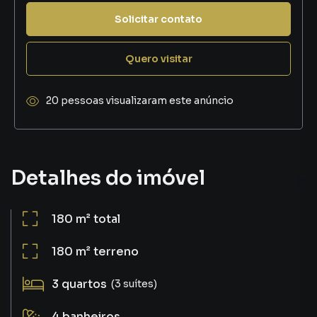
Solicitar contato
Quero visitar
20 pessoas visualizaram este anúncio
Detalhes do imóvel
180 m²
total
180 m²
terreno
3
quartos
(3 suítes)
4
banheiros