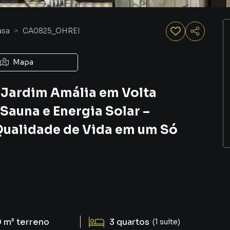
asa
CA0825_OHREI
Mapa
o Jardim Amália em Volta
Sauna e Energia Solar –
 Qualidade de Vida em um Só
 m²
terreno
3
quartos
(1 suíte)