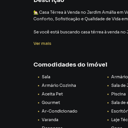
Descrição
🏡 Casa Térrea à Venda no Jardim Amália em V
Conforto, Sofisticação e Qualidade de Vida em
Se você está buscando casa térrea à venda no
conforto, lazer completo e excelente localiza
Ver
mais
das expectativas. Este não é apenas um lugar p
quem valoriza qualidade de vida, praticidade e
patrimonial 📈✨
Comodidades do imóvel
Localizada em um dos bairros mais desejados d
Sala
Armário
famílias modernas procuram: ambientes amplos
sustentáveis e um espaço perfeito para vive
Armário Cozinha
Sala de 
Aceita Pet
Piscina
🌟 Um Imóvel Pensado Para Viver Bem
Gourmet
Sala de 
Ao entrar nesta casa, você sente imediatamen
Ar-Condicionado
Escritó
grandes diferenciais — perfeita para quem busca
Varanda
Laje Téc
conforto para toda a família 👨‍👩‍👧‍👦