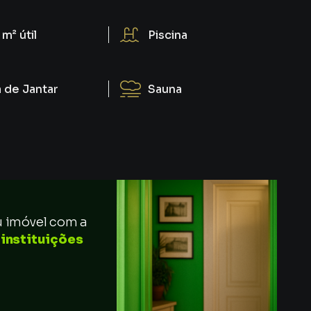
 m²
útil
Piscina
a de Jantar
Sauna
u imóvel com a
 instituições