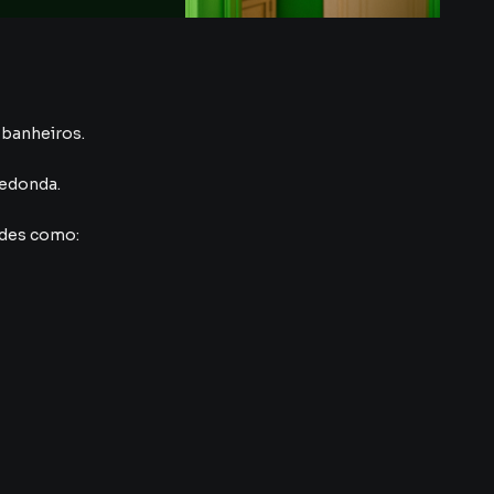
3 banheiros.
Redonda
.
ades como: