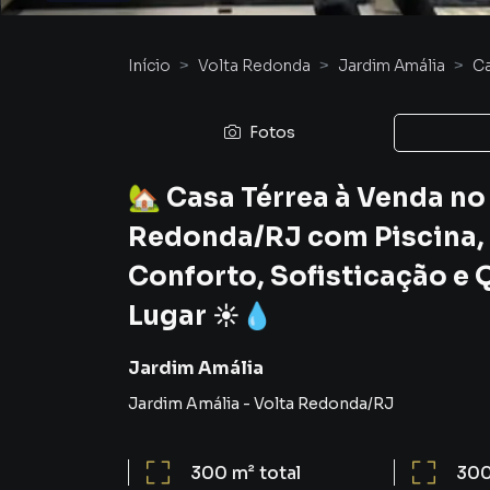
Início
Volta Redonda
Jardim Amália
C
Fotos
🏡 Casa Térrea à Venda n
Redonda/RJ com Piscina, 
Conforto, Sofisticação e
Lugar ☀️💧
Jardim Amália
Jardim Amália
-
Volta Redonda
/
RJ
300 m²
total
300