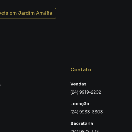
ular em Casa
veis em
Jardim Amália
 na sua área externa — simplesmente incrível!
 o ano inteiro ☀️💧
Contato
Vendas
 e familiares 🎉
e
(24) 9919-2202
Locação
cina, proporcionando uma experiência de spa dentro da
(24) 9933-3303
Secretaria
(24) 9877-1101