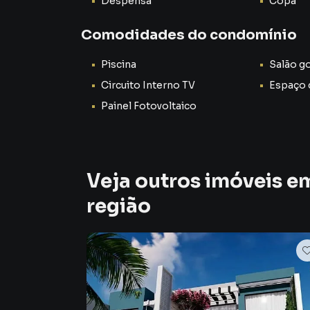
Despensa
Copa
🛋️ Duas Salas Amplas e Aconchegantes
Comodidades do condomínio
A casa conta com duas salas espaçosas, ideais 
Piscina
Salão g
de jantar. Imagine receber amigos e familiar
Circuito Interno TV
Espaço 
natural e ventilação 🌬️☀️
Painel Fotovoltaico
Esses ambientes proporcionam:
✔️ Conforto para momentos em família
✔️ Espaço ideal para confraternizações
✔️ Possibilidade de decoração moderna e per
Veja outros imóveis e
🛏️ 3 Quartos, Sendo 1 Suíte – Privacidade e Co
região
A área íntima da casa foi projetada para garan
distribuídos, incluindo uma suíte confortável,
✔️ Ambientes arejados
✔️ Excelente iluminação natural
✔️ Espaço ideal para famílias ou home office