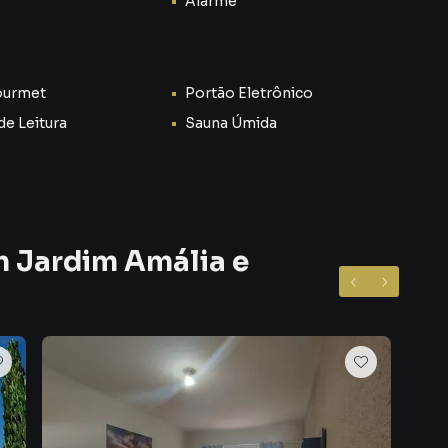
Alarme
para criar ambientes distintos, como sala de estar e sala
ourmet
Portão Eletrônico
es em um espaço confortável, com excelente iluminação
de Leitura
Sauna Úmida
sonalizada
m Jardim Amália e
nforto
tir tranquilidade e bem-estar. São 3 quartos bem
 perfeita para o descanso após um longo dia 💤