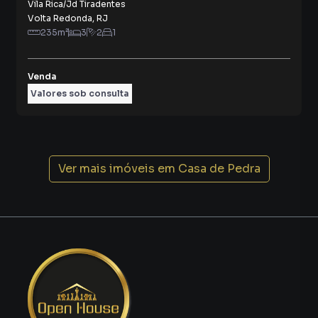
Vila Rica/Jd Tiradentes
Volta Redonda
,
RJ
235
m²
3
2
1
Venda
Valores sob consulta
Ver mais imóveis em
Casa de Pedra