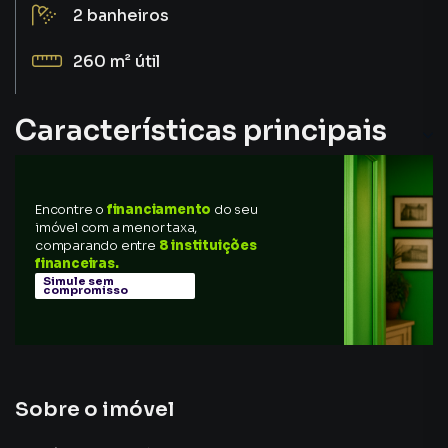
2
banheiros
260 m²
útil
Características principais
Closet
Encontre o
financiamento
do seu
Quadra Tênis
imóvel com a menor taxa,
comparando entre
8 instituições
Sala de Academia
financeiras.
Simule sem
compromisso
Portaria 24h
Quadra Poliesportiva
Sobre o imóvel