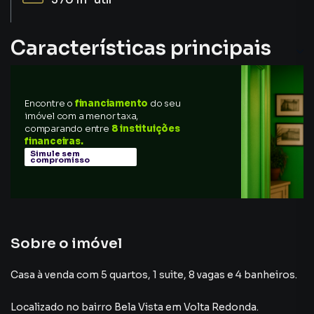
Características principais
Armário no Quarto
Encontre o
financiamento
do seu
Salão gourmet
imóvel com a menor taxa,
comparando entre
8 instituições
Piscina
financeiras.
Simule sem
compromisso
Salão de Festas
Closet
Sobre o imóvel
Casa à venda com 5 quartos, 1 suite, 8 vagas e 4 banheiros.
Localizado
no bairro Bela Vista
em Volta Redonda
.