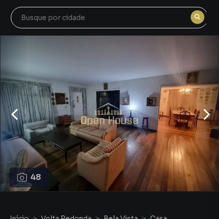
48
Início
Volta Redonda
Bela Vista
Casa