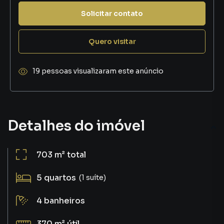
Solicitar contato
Quero visitar
19 pessoas visualizaram este anúncio
Detalhes do imóvel
703 m²
total
5
quartos
(1 suíte)
4
banheiros
370 m²
útil