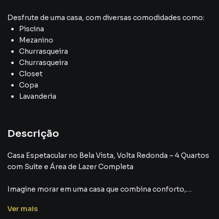
Desfrute de
uma casa
, com diversas comodidades como:
Piscina
Mezanino
Churrasqueira
Churrasqueira
Closet
Copa
Lavanderia
Descrição
Casa Espetacular no Bela Vista, Volta Redonda – 4 Quartos
com Suíte e Área de Lazer Completa
Imagine morar em uma casa que combina conforto,
elegância e um espaço perfeito para viver momentos
Ver
mais
inesquecíveis com sua família e amigos. Esta casa no bairro