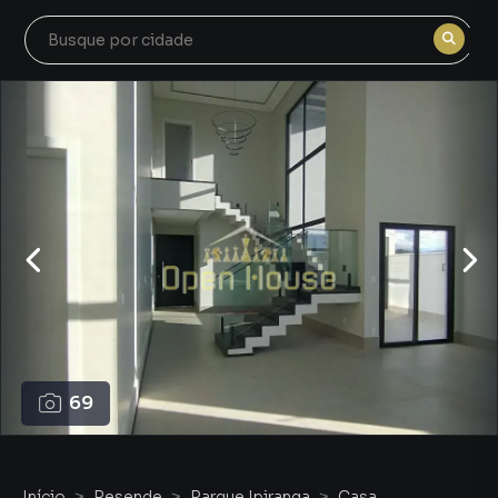
69
Início
Resende
Parque Ipiranga
Casa