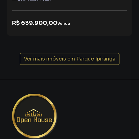
Investir em imóveis é uma das formas mais seguras e
rentáveis de aplicar seu dinheiro. A valorização dos imóveis
R$ 639.900,00
em Resende tem sido constante nos últimos anos,
Venda
impulsionada pelo crescimento da cidade e pela demanda
por imóveis de qualidade. Ao adquirir esta casa no
Condomínio Clube Bosque da Limeira, você estará
investindo em um patrimônio que se valorizará com o
tempo, garantindo um futuro financeiro tranquilo.
Ver mais imóveis em
Parque Ipiranga
Vantagens de Investir em um Imóvel:
Segurança: Patrimônio sólido e seguro.
Valorização: Retorno financeiro seguro com a valorização
do imóvel.
Renda: Possibilidade de renda extra com aluguel.
Patrimônio familiar: Construção de um patrimônio
duradouro.
Qualidade de vida: Lar confortável e aconchegante para a
família.