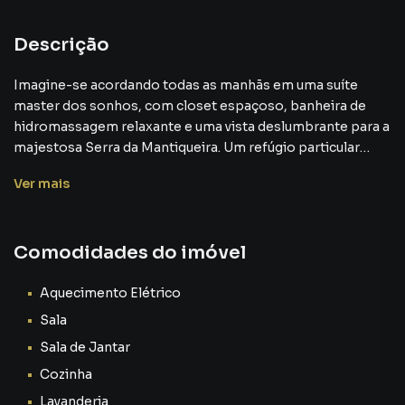
Descrição
Imagine-se acordando todas as manhãs em uma suíte
master dos sonhos, com closet espaçoso, banheira de
hidromassagem relaxante e uma vista deslumbrante para a
majestosa Serra da Mantiqueira. Um refúgio particular
onde o luxo e a natureza se encontram, proporcionando
Ver
mais
momentos de puro bem-estar e tranquilidade. Essa
experiência única te espera nesta casa de alto padrão,
localizada no condomínio mais exclusivo de Resende.
Comodidades do imóvel
Sua Suíte Master: Um Santuário Particular:
Aquecimento Elétrico
A suíte master é um convite ao relaxamento e ao deleite.
Sala
Imagine-se desfrutando de um banho relaxante na
Sala de Jantar
hidromassagem, enquanto aprecia a vista da serra. O
Cozinha
closet espaçoso oferece todo o espaço que você precisa
para organizar suas roupas e acessórios com praticidade e
Lavanderia