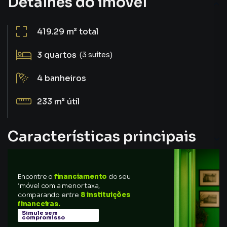
Detalhes do imóvel
419.29 m²
total
3
quartos
(3 suítes)
4
banheiros
233 m²
útil
Características principais
Aquecimento Elétrico
Encontre o
financiamento
do seu
Ar-Condicionado
imóvel com a menor taxa,
comparando entre
8 instituições
Laje Técnica
financeiras.
Simule sem
compromisso
Guarita Com Segurança