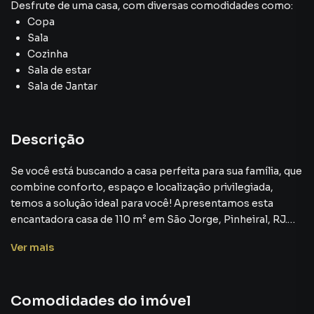
Desfrute de
uma casa
, com diversas comodidades como:
Copa
Sala
Cozinha
Sala de estar
Sala de Jantar
Descrição
Se você está buscando a casa perfeita para sua família, que
combine conforto, espaço e localização privilegiada,
temos a solução ideal para você! Apresentamos esta
encantadora casa de 110 m² em São Jorge, Pinheiral, RJ.
Este imóvel é a definição de qualidade de vida e bem-estar.
Ver
mais
Vamos explorar juntos todas as vantagens que ele
oferece?
Comodidades do imóvel
Características Principais do Imóvel