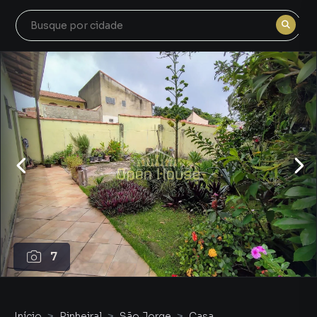
7
Início
Pinheiral
São Jorge
Casa