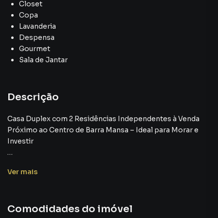
Closet
Copa
Lavanderia
Despensa
Gourmet
Sala de Jantar
Descrição
Casa Duplex com 2 Residências Independentes à Venda
Próximo ao Centro de Barra Mansa – Ideal para Morar e
Investir
Se você está buscando uma casa ampla à venda em Barra
Ver
mais
Mansa, RJ, com dois pavimentos independentes, ideal
para famílias grandes, investidores ou quem deseja
conforto, localização privilegiada e qualidade de vida, este
Comodidades do imóvel
anúncio é para você.