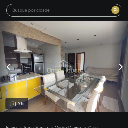
76
Início
Barra Mansa
Verbo Divino
Casa