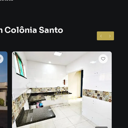
nia Santo Antônio se destaca como uma região
 ideal para quem quer fugir da correria excessiva dos
calmo, organizado e acolhedor 🌳✨
m Colônia Santo
istribuídos e excelente aproveitamento de espaço
para oferecer funcionalidade, conforto e praticidade,
vida moderna.