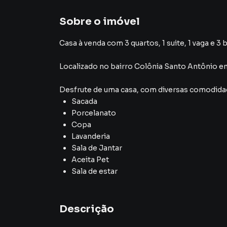
Sobre o imóvel
Casa à venda com 3 quartos, 1 suite, 1 vaga e 3 
Localizado
no bairro Colônia Santo Antônio
e
Desfrute de
uma casa
, com diversas comodid
Sacada
Porcelanato
Copa
Lavanderia
Sala de Jantar
Aceita Pet
Sala de estar
Descrição