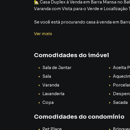
🏡 Casa Duplex à Venda em Barra Mansa no Bai
Varanda com Vista para o Verde e Localização 
Se você está procurando casa à venda em Barra
acabamento moderno, vista para o verde e exc
Ver
mais
ideal para transformar seu sonho em realidad
Apresentamos esta casa duplex à venda no bai
Comodidades do imóvel
desejadas de Barra Mansa por quem busca quali
natureza, sem abrir mão da praticidade do dia a
Sala de Jantar
Aceita 
Este não é apenas um imóvel.
Sala
Aquecim
É um convite para viver melhor, com mais confo
Varanda
Porcela
💚
Lavanderia
Despen
🌿 Viver em Barra Mansa com tranquilidade, co
Copa
Sacada
Barra Mansa é uma cidade que vem se destacan
Comodidades do condomínio
infraestrutura completa, boa mobilidade urban
quem deseja morar bem ou investir em imóvei
Pet Place
Brinque