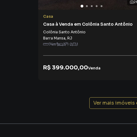
2
Logo ao entrar no imóvel, você sente aquela s
lugar certo. A arquitetura valoriza a integração
Casa
criando espaços agradáveis para viver e recebe
Casa à Venda em Colônia Santo Antônio
Colônia Santo Antônio
✨ Sala e cozinha em conceito aberto: mais int
Barra Mansa
,
RJ
74
m²
3
2
1
A sala de estar integrada à cozinha em conceit
Esse tipo de planta é cada vez mais procurado
R$ 399.000,00
Venda
✔️ Sensação de amplitude
✔️ Ambientes mais iluminados
✔️ Melhor ventilação
✔️ Mais interação entre família e amigos
Ver mais imóveis
É o espaço perfeito para:
Reunir a família no dia a dia
Receber amigos com conforto