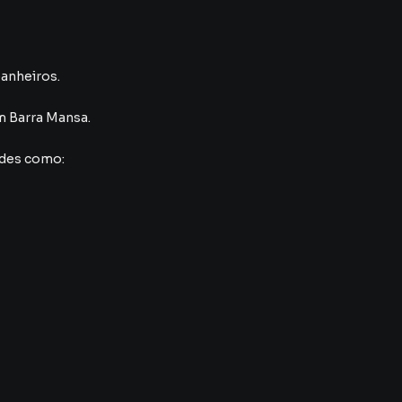
banheiros.
m Barra Mansa
.
ades como: