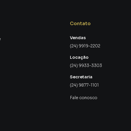
Contato
Vendas
e
lidade e fácil manutenção
(24) 9919-2202
amento em porcelanato, um detalhe que agrega
Locação
óvel.
(24) 9933-3303
oferece:
Secretaria
(24) 9877-1101
Fale conosco