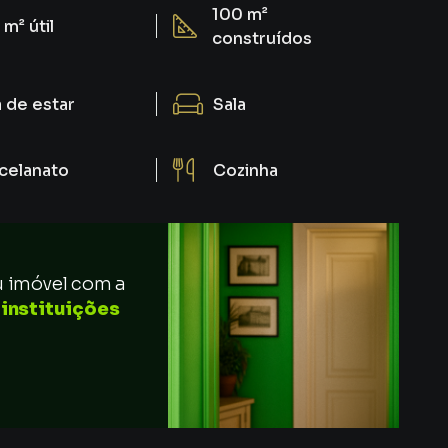
100 m²
 m²
útil
construídos
a de estar
Sala
celanato
Cozinha
u imóvel com a
 instituições