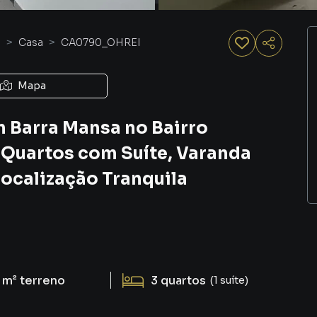
o
Casa
CA0790_OHREI
Mapa
m Barra Mansa no Bairro
 Quartos com Suíte, Varanda
Localização Tranquila
 m²
terreno
3
quartos
(1 suíte)