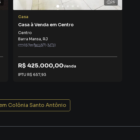
6
26
ensação de lar acolhedor, onde tudo parece estar no
 dos ambientes, a iluminação natural e a circulação de ar,
Casa
Cas
r.
Casa à Venda em Centro
Cas
Centro
Col
egração e convivência
Barra Mansa
,
RJ
Bar
157
m²
3
3
1
o aberto é um dos grandes diferenciais deste imóvel.
, pois proporciona:
R$ 425.000,00
R$
Venda
IPTU
R$ 657,93
IPT
 em
Colônia Santo Antônio