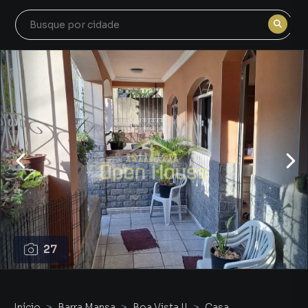
27
Início
Barra Mansa
Boa Vista II
Casa