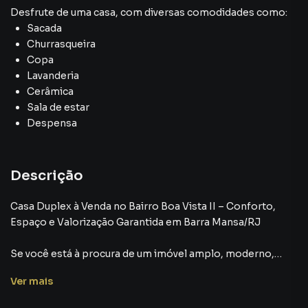
Desfrute de
uma casa
, com diversas comodidades como:
Sacada
Churrasqueira
Copa
Lavanderia
Cerâmica
Sala de estar
Despensa
Descrição
Casa Duplex à Venda no Bairro Boa Vista II – Conforto,
Espaço e Valorização Garantida em Barra Mansa/RJ
Se você está à procura de um imóvel amplo, moderno,
com excelente área externa e localizado em uma das
Ver
mais
regiões que mais crescem em Barra Mansa, esta é a
oportunidade ideal para você e sua família. Apresentamos