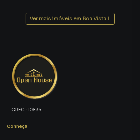
por vias asfaltadas;
Linha de ônibus acessível e boa infraestrutura urbana;
Vizinhança tranquila e familiar, ideal para quem busca
Ver mais imóveis em
Boa Vista II
qualidade de vida e segurança.
Investimento Seguro e com Potencial de Valorização
Comprar um imóvel neste perfil é mais do que realizar o
sonho da casa própria: é fazer um investimento seguro e
com excelente perspectiva de valorização. A região de Boa
Vista II tem se destacado no mercado imobiliário pela sua
crescente procura, infraestrutura em desenvolvimento e
aumento constante nos preços de venda.
Com a combinação perfeita de espaço, conforto,
localização estratégica e estrutura pronta para morar, esta
CRECI:
10835
casa duplex atende famílias de todos os perfis e oferece
um potencial incrível tanto para moradia quanto para quem
Conheça
deseja investir.