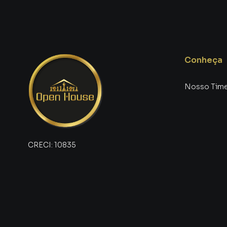
Além disso, por serem bem posicionados, gara
está em uso.
Ampla Área Externa – Versatilidade para seu Es
Conheça
Um dos grandes diferenciais deste imóvel é a 
fundos.
Nosso Tim
Na frente:
Espaço para jardim ornamental.
Possibilidade de estacionar veículos.
CRECI:
10835
Área para receber visitas ao ar livre.
Nos fundos:
Perfeito para construir uma área gourmet com 