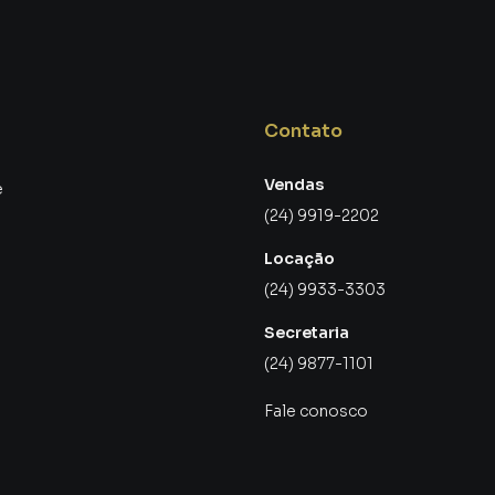
ntem silêncio e conforto, mesmo quando a área social
tilo de Vida
Contato
área externa generosa tanto na frente quanto nos
Vendas
e
(24) 9919-2202
Locação
(24) 9933-3303
Secretaria
(24) 9877-1101
Fale conosco
churrasqueira.