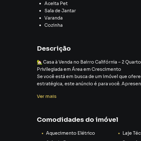
Aceita Pet
Sala de Jantar
Varanda
Cozinha
Descrição
🏡 Casa à Venda no Bairro Califórnia – 2 Quart
Privilegiada em Área em Crescimento
Se você está em busca de um imóvel que ofere
estratégica, este anúncio é para você. Apresen
regiões que mais crescem e se valorizam, per
Ver
mais
uma nova fase da vida em um lar acolhedor, fu
Um Bairro em Plena Expansão – Oportunidade 
Comodidades do imóvel
O bairro Califórnia é hoje um dos lugares mai
Aqui, o crescimento é visível: novas construçõ
Aquecimento Elétrico
Laje Téc
serviços surgindo a cada mês. É o tipo de regi