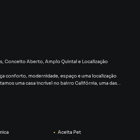
os, Conceito Aberto, Amplo Quintal e Localização
ça conforto, modernidade, espaço e uma localização
tamos uma casa incrível no bairro Califórnia, uma das
feita para quem quer investir com segurança ou começar
ncional e com excelente custo-benefício.
Única de Investimento
s promissores.
es, melhorias na infraestrutura, mais comércios e
nica
Aceita Pet
ão que, além de oferecer qualidade de vida, proporciona