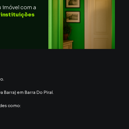
u imóvel com a
 instituições
o.
Da Barra)
em Barra Do Piraí
.
ades como: