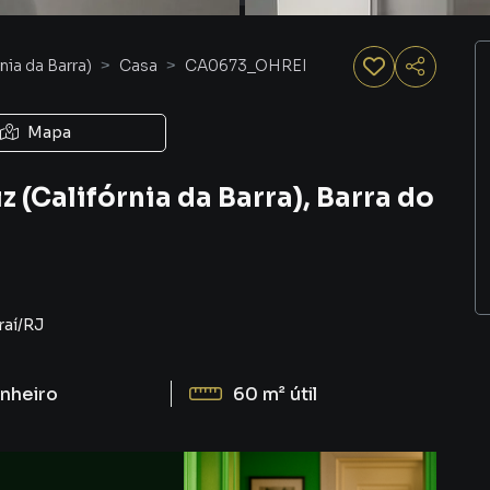
nia da Barra)
Casa
CA0673_OHREI
Mapa
z (Califórnia da Barra), Barra do
raí
/
RJ
nheiro
60 m²
útil