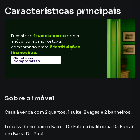
Características principais
Cozinha
Encontre o
financiamento
do seu
Ar-Condicionado
imóvel com a menor taxa,
comparando entre
8 instituições
Portão Eletrônico
financeiras.
Simule sem
compromisso
Sala de Jantar
Aceita Pet
Sobre o imóvel
Casa à venda com 2 quartos, 1 suite, 2 vagas e 2 banheiros.
Localizado
no bairro Bairro De Fátima (califórnia Da Barra)
em Barra Do Piraí
.