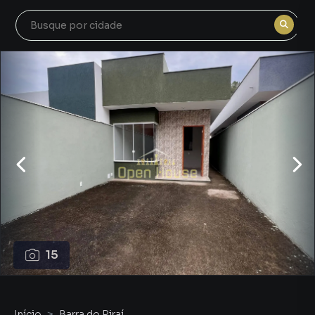
15
Início
Barra do Piraí