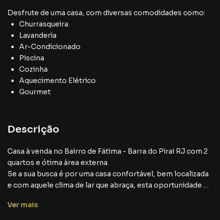
Desfrute de
uma casa
, com diversas comodidades como:
Churrasqueira
Lavanderia
Ar-Condicionado
Piscina
Cozinha
Aquecimento Elétrico
Gourmet
Descrição
Casa à venda no Bairro de Fátima - Barra do Pirai RJ com 2
quartos e ótima área externa
Se a sua busca é por uma casa confortável, bem localizada
e com aquele clima de lar que abraça, esta oportunidade no
Bairro de Fátima vai conquistar seu coração. O imóvel foi
Ver
mais
planejado para quem deseja viver com tranquilidade,
praticidade e qualidade de vida. O bairro é conhecido pela