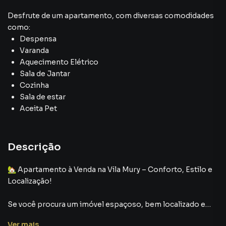
Desfrute de
um apartamento
, com diversas comodidades
como:
Despensa
Varanda
Aquecimento Elétrico
Sala de Jantar
Cozinha
Sala de estar
Aceita Pet
Descrição
🏡 Apartamento à Venda na Vila Mury – Conforto, Estilo e
Localização!
Se você procura um imóvel espaçoso, bem localizado e
com detalhes que fazem a diferença, este é o apartamento
Ver
mais