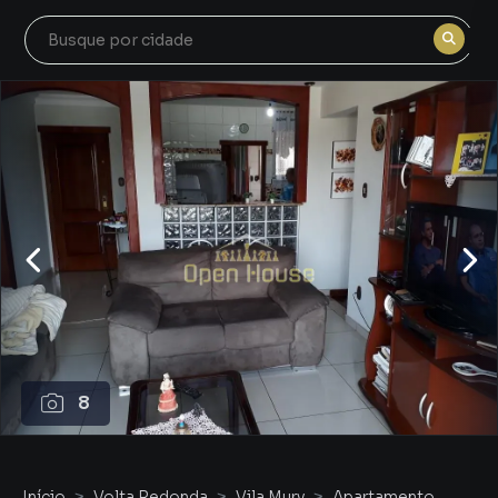
8
Início
Volta Redonda
Vila Mury
Apartamento