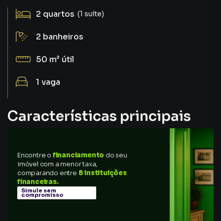
2
quartos
(1 suíte)
2
banheiros
50 m²
útil
1
vaga
Características principais
Aceita Pet
Encontre o
financiamento
do seu
Portaria 24h
imóvel com a menor taxa,
comparando entre
8 instituições
Andar Alto
financeiras.
Simule sem
compromisso
Piscina