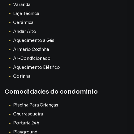
✅ Banheiros com box de vidro
Varanda
✅ Vaga de garagem
Laje Técnica
A cozinha planejada proporciona mais organização e
Cerâmica
aproveitamento de espaço, deixando o ambiente
Andar Alto
moderno e funcional. 🍽️
Aquecimento a Gás
A sala é perfeita para criar momentos especiais em
Armário Cozinha
família, assistir filmes, receber amigos ou simplesmente
Ar-Condicionado
descansar após um dia cansativo. ❤️
Aquecimento Elétrico
Cozinha
Os quartos oferecem conforto e privacidade, enquanto a
suíte traz ainda mais comodidade para a rotina.
Comodidades do condomínio
Agora imagine investir em um imóvel localizado em uma
das regiões que mais crescem em Volta Redonda, próximo
Piscina Para Crianças
aos principais pontos da cidade e com grande potencial de
Churrasqueira
valorização imobiliária. 📈
Portaria 24h
Esse apartamento no Jardim Mariana Rubi é exatamente
Playground