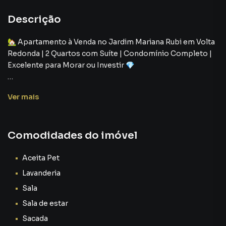
Descrição
🏡 Apartamento à Venda no Jardim Mariana Rubi em Volta
Redonda | 2 Quartos com Suíte | Condomínio Completo |
Excelente para Morar ou Investir 💎
Imagine morar em um lugar onde conforto, segurança,
Ver
mais
praticidade e valorização caminham juntos todos os dias.
✨
Comodidades do imóvel
🛋️ Um apartamento aconchegante e funcional
Este imóvel oferece uma planta inteligente, perfeita para
Aceita Pet
quem busca praticidade sem abrir mão do conforto.
Lavanderia
Sala
✅ 2 Quartos com 1 Suíte confortável
Sala de estar
✅ Sala
✅ Cozinha com armários planejados
Sacada