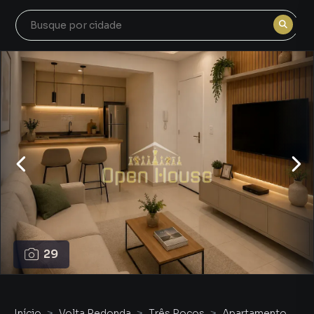
29
Início
Volta Redonda
Três Poços
Apartamento