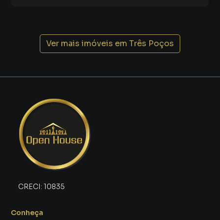
💪 Academia
🎉 Salão de festas
⚽ Mini campo society
🔥 2 áreas de churrasqueira
Ver mais imóveis em
Três Poços
🧸 Brinquedoteca
🎠 Playground
🛒 Mini mercado dentro do condomínio
🔐 Portaria 24h com reconhecimento facial
Tudo isso proporciona mais conforto para sua família e
também aumenta o potencial de valorização e locação do
imóvel. 📈
💰 Excelente oportunidade para investimento imobiliário
Se você procura um imóvel para investir, este apartamento
CRECI:
10835
reúne características extremamente valorizadas no
mercado atual.
Conheça