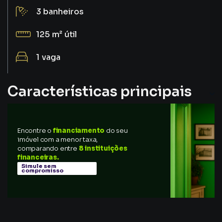
3
banheiros
125 m²
útil
1
vaga
Características principais
Aceita Pet
Encontre o
financiamento
do seu
Cozinha
imóvel com a menor taxa,
comparando entre
8 instituições
Elevador
financeiras.
Simule sem
compromisso
Sala de Jantar
Portaria 24h