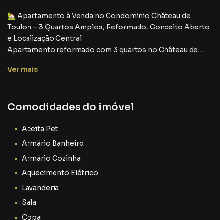
🏡 Apartamento à Venda no Condomínio Château de
Toulon – 3 Quartos Amplos, Reformado, Conceito Aberto
e Localização Central
Apartamento reformado com 3 quartos no Château de
Toulon – conforto, espaço e localização privilegiada
Ver
mais
Encontrar um apartamento que una espaço, modernidade,
localização central e excelente padrão de reforma não é
Comodidades do imóvel
algo comum no mercado imobiliário atual.
Agora imagine viver em um imóvel onde cada ambiente foi
Aceita Pet
pensado para oferecer conforto real no dia a dia, com uma
Armário Banheiro
sala ampla integrada à cozinha, três quartos generosos,
Armário Cozinha
três banheiros e uma planta inteligente que valoriza cada
Aquecimento Elétrico
metro quadrado.
Lavanderia
Esse é o cenário deste excelente apartamento localizado
Sala
no Condomínio Château de Toulon, uma das regiões mais
Copa
estratégicas e valorizadas para quem busca praticidade,