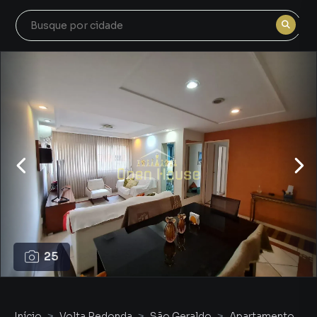
25
Início
Volta Redonda
São Geraldo
Apartamento