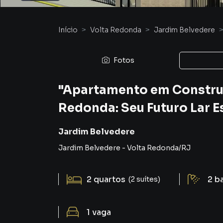
Início
Volta Redonda
Jardim Belvedere
Fotos
"Apartamento em Construç
Redonda: Seu Futuro Lar E
Jardim Belvedere
Jardim Belvedere
-
Volta Redonda
/
RJ
2
quartos
2
b
(2 suítes)
1
vaga