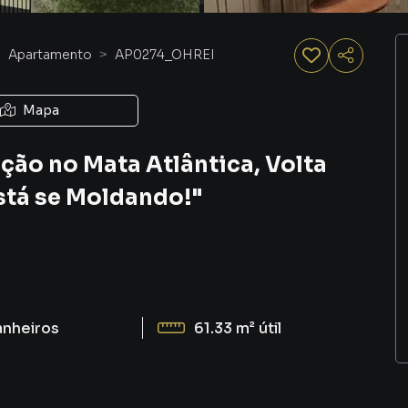
Apartamento
AP0274_OHREI
Mapa
ão no Mata Atlântica, Volta
stá se Moldando!"
anheiros
61.33 m²
útil