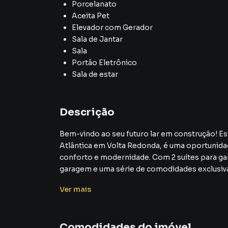
Porcelanato
Aceita Pet
Elevador com Gerador
Sala de Jantar
Sala
Portão Eletrônico
Sala de estar
Descrição
Bem-vindo ao seu futuro lar em construção! Est
Atlântica em Volta Redonda, é uma oportunidad
conforto e modernidade. Com 2 suítes para gara
garagem e uma série de comodidades exclusivas
novos patamares.
Ver
mais
Este apartamento oferece não apenas comodid
gás, água e energia individualizados, você tem
Comodidades do imóvel
facilita o acesso a todas as áreas do edifício.