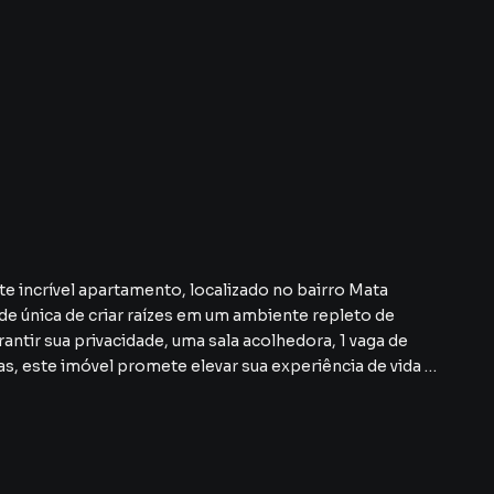
e incrível apartamento, localizado no bairro Mata
e única de criar raízes em um ambiente repleto de
ntir sua privacidade, uma sala acolhedora, 1 vaga de
, este imóvel promete elevar sua experiência de vida a
ade, mas também eficiência e sustentabilidade. Com
 controle total sobre seus recursos, enquanto o elevador
 Você também terá acesso a um salão de festas para