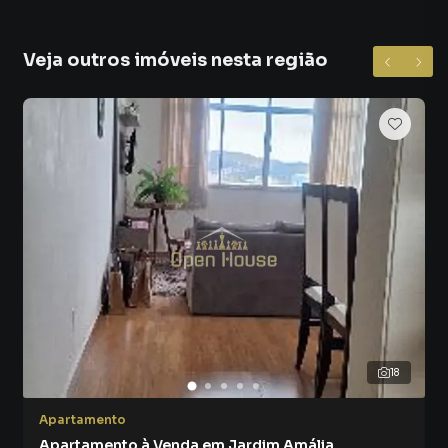
lançamentos na planta em Jardim Amália e em outras
regiões de Volta Redonda. Aqui você encontra milhares de
ofertas para encontrar o imóvel que mais combina com
Veja outros imóveis nesta região
seu estilo de vida.
Negocie seu imóvel de forma totalmente online, com
segurança e tranquilidade. Na OPEN HOUSE REAL ESTATE
IMÓVEIS LTDA você consegue comprar ou alugar um
imóvel em Volta Redonda mesmo não estando na cidade e
com a praticidade de fazer tudo online, direto do seu
computador ou smartphone. Nós criamos soluções
inovadoras para simplificar a relação de proprietários,
inquilinos e compradores com o mercado imobiliário.
Anuncie seu imóvel! É fácil, rápido e gratuito! A OPEN
HOUSE REAL ESTATE IMÓVEIS LTDA é uma imobiliária
digital com imóveis em diversas cidades do Brasil,
18
incluindo Volta Redonda.
Apartamento
Na OPEN HOUSE REAL ESTATE IMÓVEIS LTDA você
Apartamento à Venda em Jardim Amália