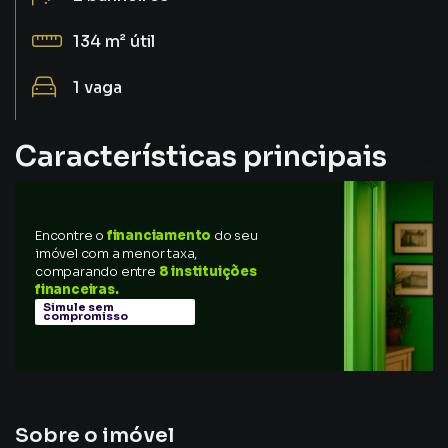
134 m²
útil
1
vaga
Características principais
Encontre o
financiamento
do seu
imóvel com a menor taxa,
comparando entre
8 instituições
financeiras.
Simule sem
compromisso
Sobre o imóvel