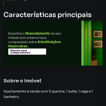
Características principais
Sala de Jantar
Encontre o
financiamento
do seu
Elevador
imóvel com a menor taxa,
comparando entre
8 instituições
Porcelanato
financeiras.
Simule sem
compromisso
Sacada
Tomada para Carro Elétrico
Sobre o imóvel
Apartamento à venda com 3 quartos, 1 suite, 1 vaga e 1
banheiro.