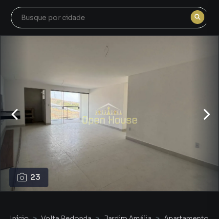
23
Início
Volta Redonda
Jardim Amália
Apartamento