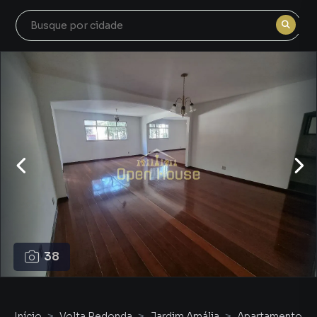
38
Início
Volta Redonda
Jardim Amália
Apartamento