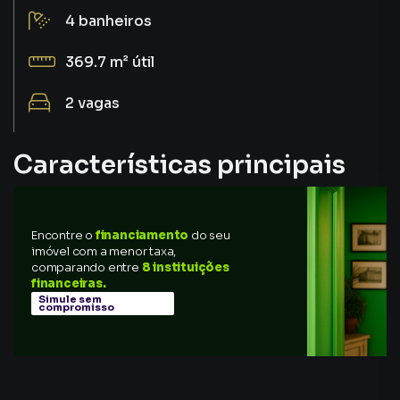
4
banheiros
369.7 m²
útil
2
vagas
Características principais
Sauna tipo Seca
Encontre o
financiamento
do seu
Sala de estar
imóvel com a menor taxa,
comparando entre
8 instituições
Sala de Jantar
financeiras.
Simule sem
compromisso
Jardim de Inverno
Tábua / Madeira