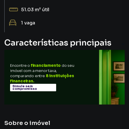
51.03 m²
útil
1
vaga
Características principais
Piscina
Encontre o
financiamento
do seu
Churrasqueira
imóvel com a menor taxa,
comparando entre
8 instituições
Varanda
financeiras.
Simule sem
compromisso
Armário no Quarto
Armário Cozinha
Sobre o imóvel