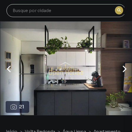
21
Início
Volta Redonda
Água Limpa
Apartamento