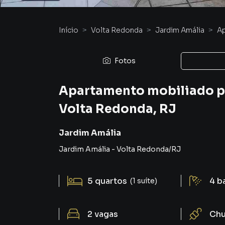
Início
Volta Redonda
Jardim Amália
A
Fotos
Apartamento mobiliado pa
Volta Redonda, RJ
Jardim Amália
Jardim Amália
-
Volta Redonda
/
RJ
5
quartos
4
b
(1 suíte)
2
vagas
Chu