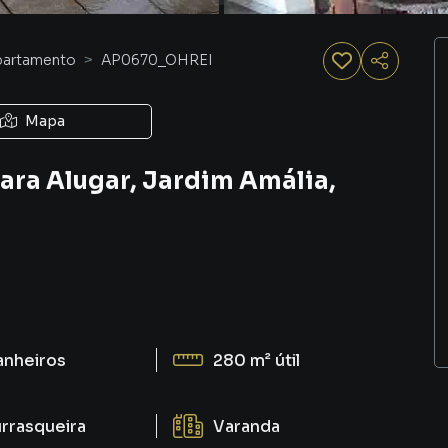
partamento
AP0670_OHREI
Mapa
ra Alugar, Jardim Amália,
anheiros
280 m²
útil
rrasqueira
Varanda