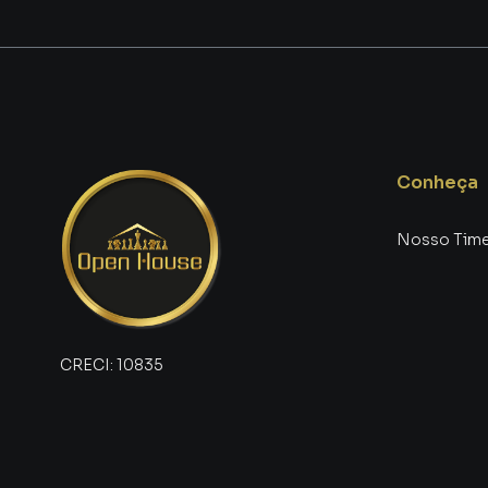
Anuncie seu imóvel! É fácil, rápido e gratu
imobiliária digital com imóveis em diversas cid
Na OPEN HOUSE REAL ESTATE IMÓVEIS LTDA vo
rápido do que em imobiliárias tradicionais. J
Redonda, especialmente em Jardim Amália. Is
focada em produzir campanhas específicas pa
Conheça
contatos interessados e tendo como consequê
mais rápido. Contamos também com um time d
Nosso Tim
de atendimento preparada para atender proprie
CRECI:
10835