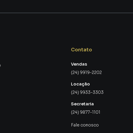
ito! A OPEN HOUSE REAL ESTATE IMÓVEIS LTDA é uma
ades do Brasil, incluindo Volta Redonda.
cê consegue vender ou alugar seu imóvel muito mais
á vendemos e locamos diversos imóveis em Volta
so porque temos uma equipe de marketing digital
ra Volta Redonda, o que aumenta muito o número de
Contato
ncia uma maior chance de vender ou alugar seu imóvel
e programadores, corretores treinados e uma central
Vendas
e
tários e inquilinos.
(24) 9919-2202
Locação
(24) 9933-3303
Secretaria
(24) 9877-1101
Fale conosco