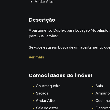
Andar Alto
Descrição
Apartamento Duplex para Locação Mobiliado no Bairro Jardim Normândia: Conforto e Praticidade
para Sua Família!
Se você está em busca de um apartamento que
estratégica, este duplex no Jardim Normândia é
Ver
mais
viver com qualidade ou para quem busca uma o
Características do Imóvel:
Comodidades do imóvel
Mobiliado: O apartamento já vem mobiliado, 
Churrasqueira
Sala
Parte Inferior:
Sacada
Armário
2 Cozinhas: Duas cozinhas equipadas, proporc
Andar Alto
Cozinha
visitas.
Sala de estar
Decora
5 Quartos: Amplos e arejados, oferecendo esp