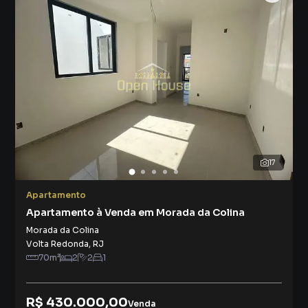
17
Apartamento
Apartamento à Venda em Morada da Colina
Morada da Colina
Volta Redonda
,
RJ
70
m²
2
2
1
R$ 430.000,00
Venda