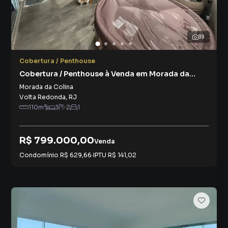
39
Cobertura / Penthouse
Cobertura / Penthouse à Venda em Morada da
Colina
Morada da Colina
Volta Redonda
,
RJ
110
m²
3
2
1
R$ 799.000,00
Venda
Condomínio
R$ 629,66
·
IPTU
R$ 141,02