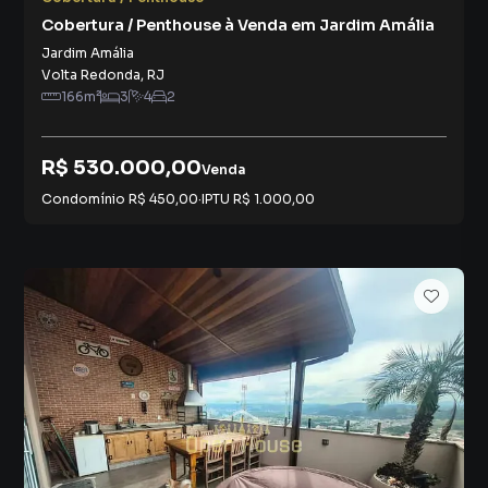
Cobertura / Penthouse à Venda em Jardim Amália
Jardim Amália
Volta Redonda
,
RJ
166
m²
3
4
2
R$ 530.000,00
Venda
Condomínio
R$ 450,00
·
IPTU
R$ 1.000,00