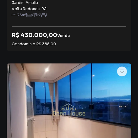
Jardim Amália
Volta Redonda
,
RJ
75
m²
2
2
1
R$ 430.000,00
Venda
Condomínio
R$ 385,00