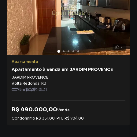
12
Apartamento
Apartamento à Venda em JARDIM PROVENCE
JARDIM PROVENCE
Volta Redonda
,
RJ
75
m²
2
2
1
R$ 490.000,00
Venda
Condomínio
R$ 351,00
·
IPTU
R$ 704,00