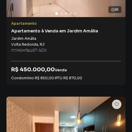
58
Apartamento
Apartamento à Venda em Jardim Amália
Jardim Amália
Volta Redonda
,
RJ
142
m²
3
3
1
R$ 450.000,00
Venda
Condomínio
R$ 850,00
·
IPTU
R$ 870,00