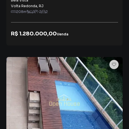
Bela Vista
Volta Redonda
,
RJ
208
m²
3
2
2
R$ 1.280.000,00
Venda