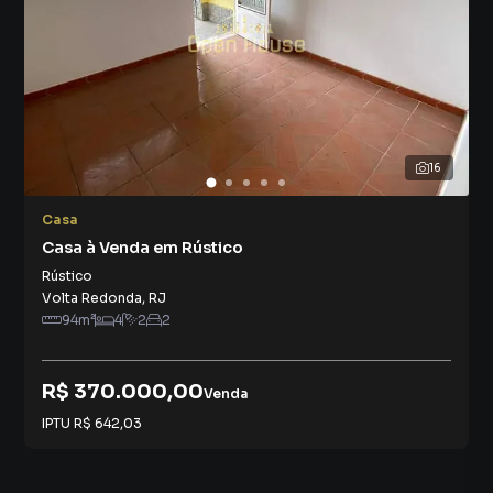
16
Casa
Casa à Venda em Rústico
Rústico
Volta Redonda
,
RJ
94
m²
4
2
2
R$ 370.000,00
Venda
IPTU
R$ 642,03