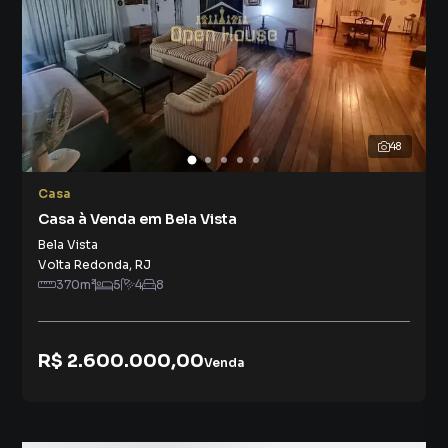
48
Casa
Casa à Venda em Bela Vista
Bela Vista
Volta Redonda
,
RJ
370
m²
5
4
8
R$ 2.600.000,00
Venda