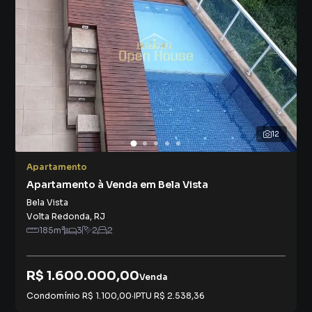
12
Apartamento
Apartamento à Venda em Bela Vista
Bela Vista
Volta Redonda
,
RJ
185
m²
3
2
2
R$ 1.600.000,00
Venda
Condomínio
R$ 1.100,00
·
IPTU
R$ 2.538,36