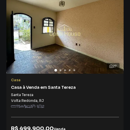
27
Casa
Casa à Venda em Santa Tereza
Santa Tereza
Volta Redonda
,
RJ
75
m²
3
1
2
R$ 499.900,00
Venda