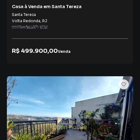
Casa à Venda em Santa Tereza
Santa Tereza
Volta Redonda
,
RJ
75
m²
3
1
2
R$ 499.900,00
Venda