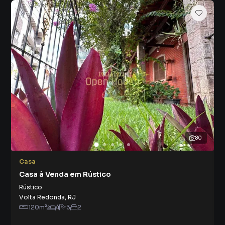
80
Casa
Casa à Venda em Rústico
Rústico
Volta Redonda
,
RJ
120
m²
4
3
2