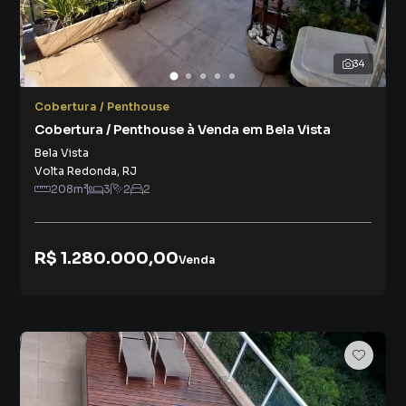
34
Cobertura / Penthouse
Cobertura / Penthouse à Venda em Bela Vista
Bela Vista
Volta Redonda
,
RJ
208
m²
3
2
2
R$ 1.280.000,00
Venda